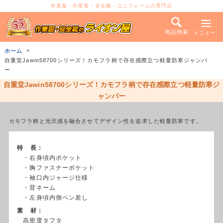
作業服・作業着・安全靴・ユニフォームの専門店
商品検索
メニュー
ホーム
自重堂Jawin58700シリーズ！カモフラ柄で存在感際立つ軽量防寒ジャンパ
ー
自重堂Jawin58700シリーズ！カモフラ柄で存在感際立つ軽量防寒ジ
ャンパー
カモフラ柄と光沢感を融合させてデザイン性を追求した軽量防寒です。
特 長：
・右身頃内ポケット
・胸ファスナーポケット
・袖口内ジャージ仕様
・背ネーム
・左身頃内側ペン差し
素 材：
高密度タフタ