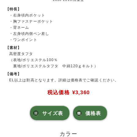
【特長】
・右身頃内ポケット
・胸ファスナーポケット
・背ネーム
・左身頃内側ペン差し
・ワンポイント
【素材】
高密度タフタ
（表地/ポリエステル100％
裏地/ポリエステルタフタ 中綿120ｇキルト）
【備考】
EL以上は割高となります。詳細は価格表でご確認ください。
税込価格
¥3,360
サイズ表
価格表
カラー