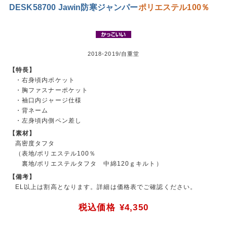
DESK58700 Jawin防寒ジャンパー
ポリエステル100％
2018-2019/自重堂
【特長】
・右身頃内ポケット
・胸ファスナーポケット
・袖口内ジャージ仕様
・背ネーム
・左身頃内側ペン差し
【素材】
高密度タフタ
（表地/ポリエステル100％
裏地/ポリエステルタフタ 中綿120ｇキルト）
【備考】
EL以上は割高となります。詳細は価格表でご確認ください。
税込価格
¥4,350