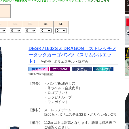
ジ下部の「
商品をカートへ入れる
」ボタンをクリックします。
ボタンはこちら
L
LL
EL
4L
5L
DESK71602S Z-DRAGON ストレッチノ
ータックカーゴパンツ（スリムシルエッ
ト）
その他
ポリエステル・綿混合
2021-2022/自重堂
【特長】
・パンツ裾紐通し穴
・革ラベル（合成皮革）
・ロゴプリント
・カラビナループ
・ワンポイント
【素材】
ストレッチデニム
綿66％・ポリエステル32％・ポリウレタン2％
【備考】
112㎝以上は割高となります。詳細は価格表で
ご確認ください。