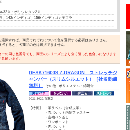
応
ル32％・ポリウレタン2％
ラ、143/インディゴ、156/インディゴカモフラ
を選択すれば、商品それぞれについて色を選択する必要はありません。
選択すると、各商品の色は選択できません。
>
カーの同じ色番号でも、商品のシリーズにより全く違った色合いになります
注意願います。
DESK71600S Z-DRAGON ストレッチジ
ャンパー（スリムシルエット）［社名刺繍
無料］
その他
ポリエステル・綿混合
2021-2022/自重堂
【特長】
・革ラベル（合成皮革）
・右ポケット内側ファスナー
・左袖ペン差し
・ワンポイント
・内ポケット