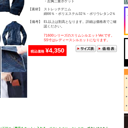
・左胸二重ポケット
【素材】
ストレッチデニム
綿66％・ポリエステル32％・ポリウレタン2％
【備考】
EL以上は割高となります。詳細は価格表でご確
認ください。
71600シリーズのスリムシルエットVer.です。
SS寸はレディースシルエットになります。
¥4,350
税込価格