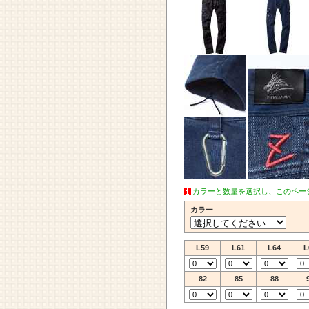
カラーと数量を選択し、このペー
カラー
L59
L61
L64
L
82
85
88