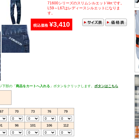
71600シリーズのスリムシルエットVer.です。
L59～L67はレディースシルエットになりま
す。
¥3,410
税込価格
ジ下部の「
商品をカートへ入れる
」ボタンをクリックします。
ボタンはこちら
67
70
73
76
79
91
96
101
106
112