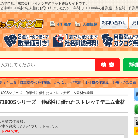
ム
の専門店、株式会社ライオン屋のネット通販サイトです。
常時1,200社の法人様にお取り引きいただき、年間1,100,000点の作業服・安全靴・作
会社概要
店舗情報
チオシ上着
自重堂の秋冬作業服
かっこいい作業服
低価格の作業服
シモンの安全靴
N71600Sシリーズ 伸縮性に優れたストレッチデニム素材作業服
N71600Sシリーズ 伸縮性に優れたストレッチデニム素材
ム素材の作業服。
ン性を追求したハイブリットモデル。
トVer.です。