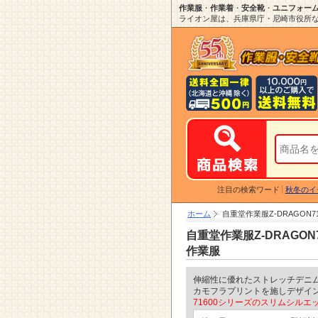
作業服
・
作業着
・
安全靴
・
ユニフォー
ライオン屋は、兵庫県庁・尼崎市役所など
注目の検索ワード
秋冬のイ
ホーム
自重堂作業服Z-DRAGO
自重堂作業服Z-DRAGO
作業服
伸縮性に優れたストレッチデニ
カモフラプリントを施しデザイ
71600シリーズのスリムシルエッ