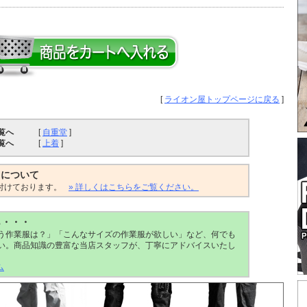
[
ライオン屋トップページに戻る
]
覧へ
[
自重堂
]
覧へ
[
上着
]
トについて
付けております。
» 詳しくはこちらをご覧ください。
ら・・・
う作業服は？」「こんなサイズの作業服が欲しい」など、何でも
い。商品知識の豊富な当店スタッフが、丁寧にアドバイスいたし
ム