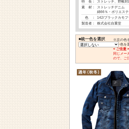
特 長：
ストレッチ、野帳対
素 材：
ストレッチデニム
綿66％・ポリエステ
色 ：
142/ブラックカモフ
製造者：
株式会社自重堂
■統一色を選択
※左の色
統一色を
< ご注意 
同じメー
ので、ご