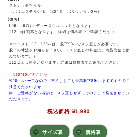
ストレッチツイル
（ポリエステル64％、綿34％、ポリウレタン2%）
【備考】
L59～L67はレディースシルエットとなります。
112cmは割高となります。詳細は価格表でご確認ください。
※ウエスト112・120㎝は、股下90㎝でスソ直しが必要です。
股下の寸法をお知らせ下さい。（スソ直しの料金は、商品代金に含
んでいます。）
112以上は割高となります。詳細は価格表でご確認ください。
※112*120*のご注意
※90cmハーフなので、布足ししても最高股下89cmまでですのでご
注意くださいませ。
尚、ご連絡がない場合は、スソ直しせずにそのままで発送させてい
ただきます。
税込価格
¥1,980
サイズ表
価格表