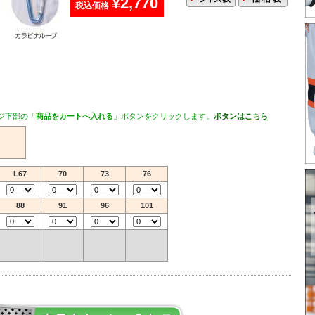
¥2,770
税込価格
ジ下部の「
商品をカートへ入れる
」ボタンをクリックします。
ボタンはこちら
L67
70
73
76
88
91
96
101