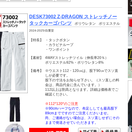
DESK73002 Z-DRAGON ストレッチノー
タックカーゴパンツ
ポリウレタン
ポリエステル
2024-2025/自重堂
【特長】
・タックボタン
・カラビナループ
・ワンポイント
【素材】
4WAYストレッチツイル（伸長率20％）
ポリエステル92%・ポリウレタン8%
【備考】
※ウエスト112・120㎝は、股下90㎝でスソ直
しが必要です。
股下の寸法をお知らせ下さい。（スソ直しの料
金は、商品代金に含んでいます。）
112以上は割高となります。詳細は価格表でご
確認ください。
※112*120*のご注意
※90cmハーフなので、布足ししても最高股下
89cmまでですのでご注意くださいませ。
尚、ご連絡がない場合は、スソ直しせずにその
ままで発送させていただきます。