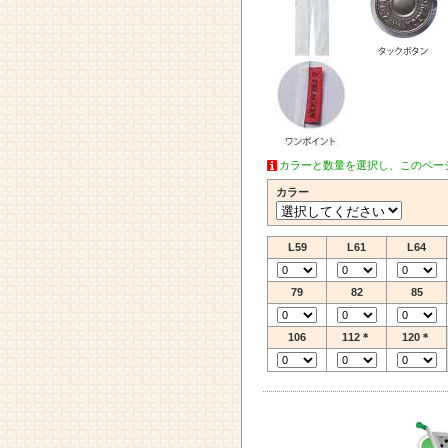
カラーと数量を選択し、このペー
カラー
L59
L61
L64
79
82
85
106
112＊
120＊