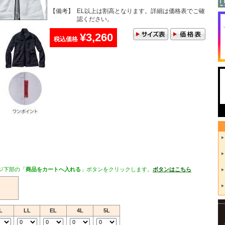
【備考】
EL以上は割高となります。詳細は価格表でご確
認ください。
¥3,260
税込価格
ジ下部の「
商品をカートへ入れる
」ボタンをクリックします。
ボタンはこちら
L
LL
EL
4L
5L