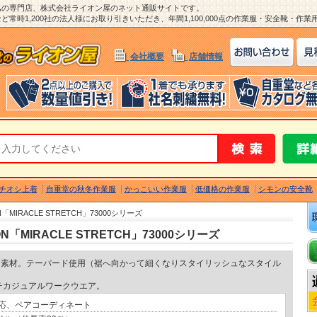
ム
の専門店、株式会社ライオン屋のネット通販サイトです。
常時1,200社の法人様にお取り引きいただき、年間1,100,000点の作業服・安全靴・作
会社概要
店舗情報
チオシ上着
自重堂の秋冬作業服
かっこいい作業服
低価格の作業服
シモンの安全靴
MIRACLE STRETCH」73000シリーズ
「MIRACLE STRETCH」73000シリーズ
チ素材。テーパード使用（裾へ向かって細くなりスタイリッシュなスタイル
チカジュアルワークウエア。
応、ペアコーディネート