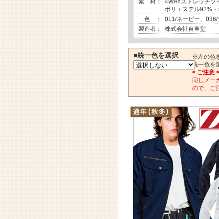
素 材：
4WAYストレッチツ
ポリエステル92%・
色 ：
011/ネービー、03
製造者：
株式会社自重堂
■統一色を選択
※左の色
統一色を
< ご注意 
同じメー
ので、ご