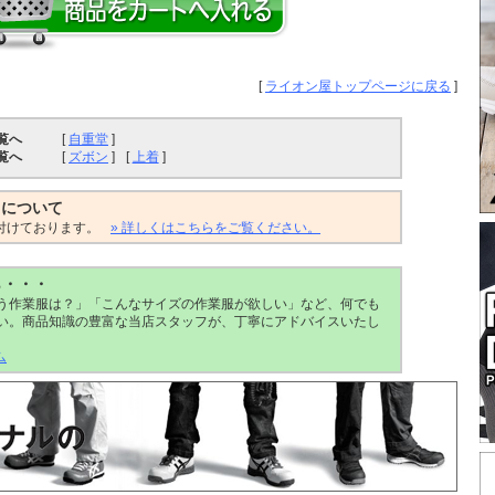
[
ライオン屋トップページに戻る
]
覧へ
[
自重堂
]
覧へ
[
ズボン
]
[
上着
]
トについて
付けております。
» 詳しくはこちらをご覧ください。
ら・・・
う作業服は？」「こんなサイズの作業服が欲しい」など、何でも
い。商品知識の豊富な当店スタッフが、丁寧にアドバイスいたし
ム