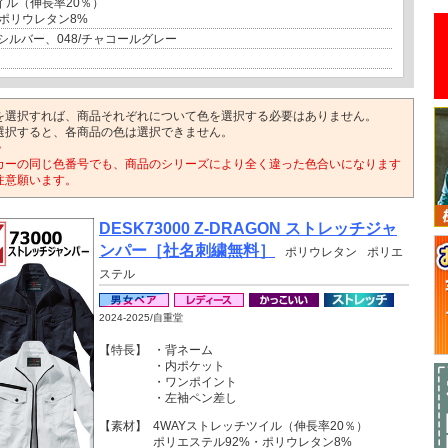
イル（伸長率20％）
ポリウレタン8%
6/シルバー、048/チャコールグレー
を選択すれば、商品それぞれについて色を選択する必要はありません。
選択すると、各商品の色は選択できません。
>
カーの同じ色番号でも、商品のシリーズにより全く違った色合いになります
注意願います。
DESK73000 Z-DRAGON ストレッチジャ
ンパー［社名刺繍無料］
ポリウレタン
ポリエ
ステル
2024-2025/自重堂
【特長】
・背ネーム
・内ポケット
・ワンポイント
・左袖ペン差し
【素材】
4WAYストレッチツイル（伸長率20％）
ポリエステル92%・ポリウレタン8%