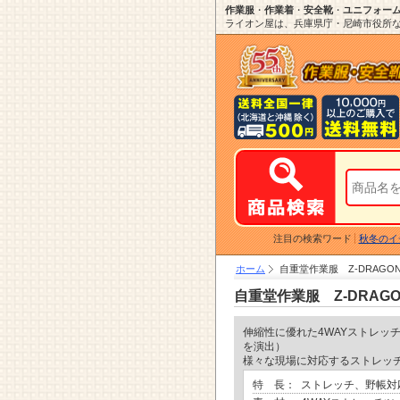
作業服
・
作業着
・
安全靴
・
ユニフォー
ライオン屋は、兵庫県庁・尼崎市役所など
注目の検索ワード
秋冬のイ
ホーム
自重堂作業服 Z-DRAGON「
自重堂作業服 Z-DRAGON
伸縮性に優れた4WAYストレッ
を演出）
様々な現場に対応するストレッ
特 長：
ストレッチ、野帳対