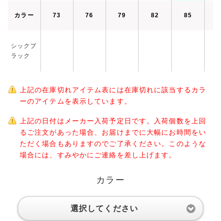
カラー
73
76
79
82
85
8
シックブ
ラック
上記の在庫切れアイテム表には在庫切れに該当するカラ
ーのアイテムを表示しています。
上記の日付はメーカー入荷予定日です。入荷個数を上回
るご注文があった場合、お届けまでに大幅にお時間をい
ただく場合もありますのでご了承ください。このような
場合には、すみやかにご連絡を差し上げます。
カラー
選択してください