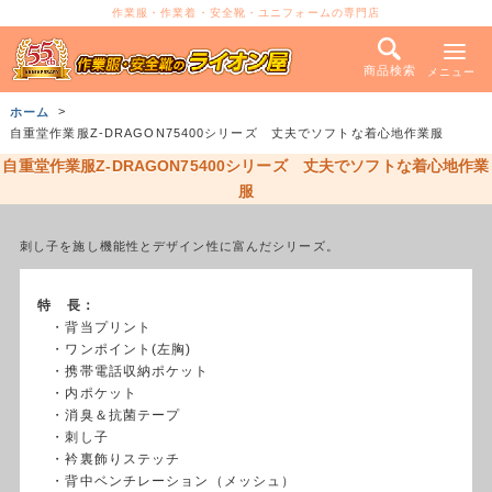
作業服・作業着・安全靴・ユニフォームの専門店
商品検索
メニュー
ホーム
自重堂作業服Z-DRAGON75400シリーズ 丈夫でソフトな着心地作業服
自重堂作業服Z-DRAGON75400シリーズ 丈夫でソフトな着心地作業
服
刺し子を施し機能性とデザイン性に富んだシリーズ。
特 長：
・背当プリント
・ワンポイント(左胸)
・携帯電話収納ポケット
・内ポケット
・消臭＆抗菌テープ
・刺し子
・衿裏飾りステッチ
・背中ベンチレーション（メッシュ）