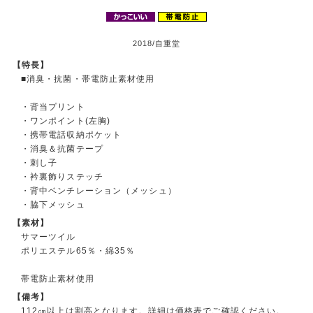
2018/自重堂
【特長】
■消臭・抗菌・帯電防止素材使用
・背当プリント
・ワンポイント(左胸)
・携帯電話収納ポケット
・消臭＆抗菌テープ
・刺し子
・衿裏飾りステッチ
・背中ベンチレーション（メッシュ）
・脇下メッシュ
【素材】
サマーツイル
ポリエステル65％・綿35％
帯電防止素材使用
【備考】
112㎝以上は割高となります。詳細は価格表でご確認ください。