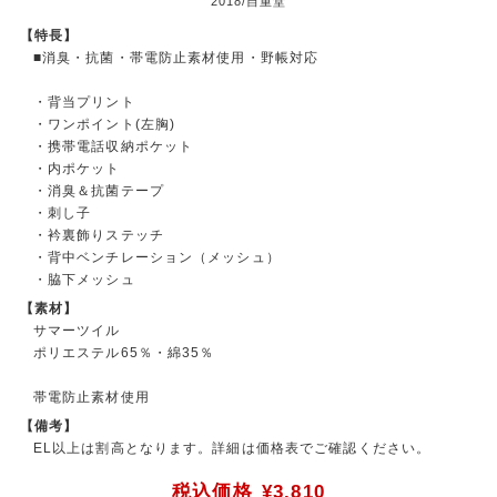
2018/自重堂
【特長】
■消臭・抗菌・帯電防止素材使用・野帳対応
・背当プリント
・ワンポイント(左胸)
・携帯電話収納ポケット
・内ポケット
・消臭＆抗菌テープ
・刺し子
・衿裏飾りステッチ
・背中ベンチレーション（メッシュ）
・脇下メッシュ
【素材】
サマーツイル
ポリエステル65％・綿35％
帯電防止素材使用
【備考】
EL以上は割高となります。詳細は価格表でご確認ください。
税込価格
¥3,810