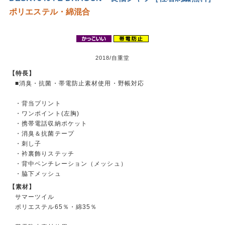
ポリエステル・綿混合
2018/自重堂
【特長】
■消臭・抗菌・帯電防止素材使用・野帳対応
・背当プリント
・ワンポイント(左胸)
・携帯電話収納ポケット
・消臭＆抗菌テープ
・刺し子
・衿裏飾りステッチ
・背中ベンチレーション（メッシュ）
・脇下メッシュ
【素材】
サマーツイル
ポリエステル65％・綿35％