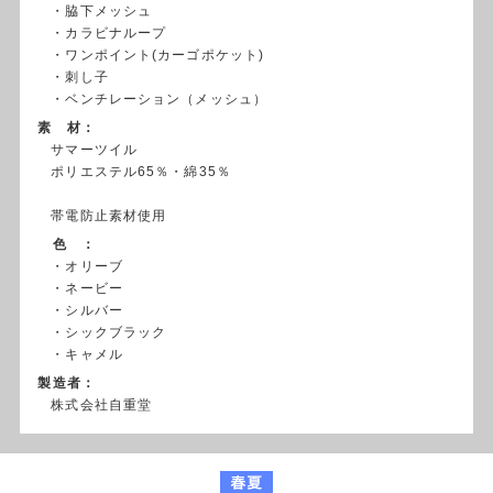
・脇下メッシュ
・カラビナループ
・ワンポイント(カーゴポケット)
・刺し子
・ベンチレーション（メッシュ）
素 材：
サマーツイル
ポリエステル65％・綿35％
帯電防止素材使用
色 ：
・オリーブ
・ネービー
・シルバー
・シックブラック
・キャメル
製造者：
株式会社自重堂