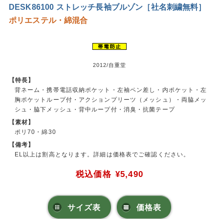
DESK86100 ストレッチ長袖ブルゾン［社名刺繍無料］
ポリエステル・綿混合
2012/自重堂
【特長】
背ネーム・携帯電話収納ポケット・左袖ペン差し・内ポケット・左
胸ポケットループ付・アクションプリーツ（メッシュ）・両脇メッ
シュ・脇下メッシュ・背中ループ付・消臭・抗菌テープ
【素材】
ポリ70・綿30
【備考】
EL以上は割高となります。詳細は価格表でご確認ください。
税込価格
¥5,490
サイズ表
価格表