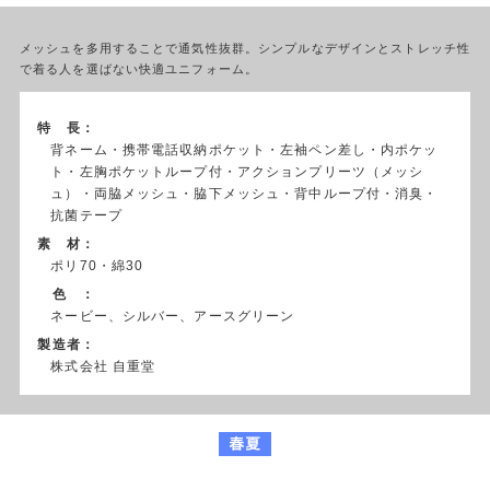
メッシュを多用することで通気性抜群。シンプルなデザインとストレッチ性
で着る人を選ばない快適ユニフォーム。
特 長：
背ネーム・携帯電話収納ポケット・左袖ペン差し・内ポケッ
ト・左胸ポケットループ付・アクションプリーツ（メッシ
ュ）・両脇メッシュ・脇下メッシュ・背中ループ付・消臭・
抗菌テープ
素 材：
ポリ70・綿30
色 ：
ネービー、シルバー、アースグリーン
製造者：
株式会社 自重堂