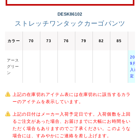
DESK86102
ストレッチワンタックカーゴパンツ
カラー
70
73
76
79
82
85
8
202
アース
9月7
グリー
入荷
ン
定
上記の在庫切れアイテム表には在庫切れに該当するカラ
ーのアイテムを表示しています。
上記の日付はメーカー入荷予定日です。入荷個数を上回
るご注文があった場合、お届けまでに大幅にお時間をい
ただく場合もありますのでご了承ください。このような
場合には、すみやかにご連絡を差し上げます。