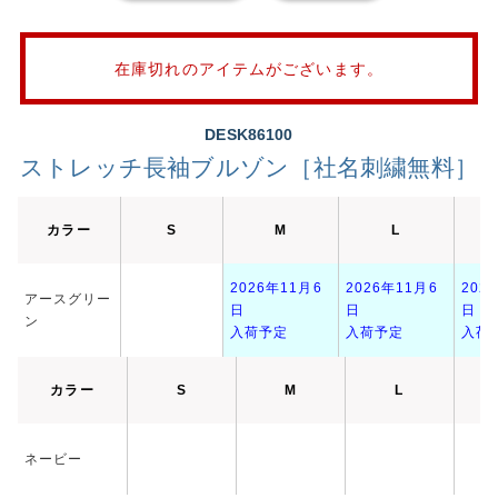
在庫切れのアイテムがございます。
DESK86100
ストレッチ長袖ブルゾン［社名刺繍無料］
カラー
S
M
L
2026年11月6
2026年11月6
202
アースグリー
日
日
日
ン
入荷予定
入荷予定
入荷
カラー
S
M
L
ネービー