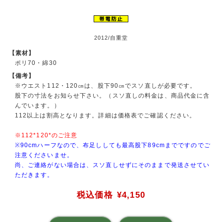
2012/自重堂
【素材】
ポリ70・綿30
【備考】
※ウエスト112・120㎝は、股下90㎝でスソ直しが必要です。
股下の寸法をお知らせ下さい。（スソ直しの料金は、商品代金に含
んでいます。）
112以上は割高となります。詳細は価格表でご確認ください。
※112*120*のご注意
※90cmハーフなので、布足ししても最高股下89cmまでですのでご
注意くださいませ。
尚、ご連絡がない場合は、スソ直しせずにそのままで発送させてい
ただきます。
税込価格
¥4,150