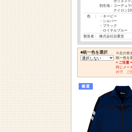
ポリエステル8
別生地：コーデュラ
ナイロン10
色 ：
・ネービー
・シルバー
・ブラック
・ロイヤルブルー
製造者：
株式会社自重堂
■統一色を選択
※左の色
統一色を
< ご注意 
同じメー
ので、ご