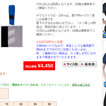
110㎝以上は割高となります。詳細は価格表で
ご確認ください。
※ウエスト112・120㎝は、股下90㎝でスソ直
しが必要です。
股下の寸法をお知らせ下さい。（スソ直しの料
金は、商品代金に含んでいます。）
112以上は割高となります。詳細は価格表でご
確認ください。
※112*120*のご注意
※90cmハーフなので、布足ししても最高股下
89cmまでですのでご注意くださいませ。
尚、ご連絡がない場合は、スソ直しせずにその
ままで発送させていただきます。
¥4,450
税込価格
ます。
ジ下部の「
商品をカートへ入れる
」ボタンをクリックします。
ボタンはこちら
79
82
85
88