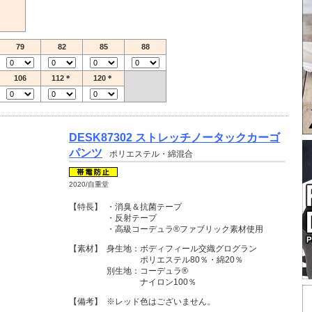
79
82
85
88
106
112＊
120＊
DESK87302 ストレッチノータックカーゴ
パンツ
ポリエステル・綿混合
2020/自重堂
【特長】
・消臭＆抗菌テープ
・反射テープ
・高級コーデュラ®ファブリック素材使用
【素材】
身生地：ボディフィール交織グログラン
ポリエステル80％・綿20％
別生地：コーデュラ®
ナイロン100％
【備考】
※レッド色はございません。