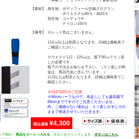
・高級コーデュラ®ファブリック素材使用
【素材】
身生地：ボディフィール交織グログラン
ポリエステル80％・綿20％
別生地：コーデュラ®
ナイロン100％
【備考】
※レッド色はございません。
110㎝以上は割高となります。詳細は価格表で
ご確認ください。
※ウエスト112・120㎝は、股下90㎝でスソ直
しが必要です。
股下の寸法をお知らせ下さい。（スソ直しの料
金は、商品代金に含んでいます。）
112以上は割高となります。詳細は価格表でご
確認ください。
※112*120*のご注意
※90cmハーフなので、布足ししても最高股下
89cmまでですのでご注意くださいませ。
尚、ご連絡がない場合は、スソ直しせずにその
ままで発送させていただきます。
¥4,300
税込価格
ジ下部の「
商品をカートへ入れる
」ボタンをクリックします。
ボタンはこちら