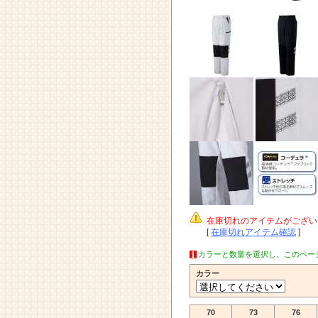
在庫切れのアイテムがござい
[
在庫切れアイテム確認
]
カラーと数量を選択し、このペー
カラー
70
73
76