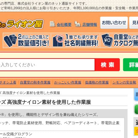
ム
の専門店、株式会社ライオン屋のネット通販サイトです。
常時1,200社の法人様にお取り引きいただき、年間1,100,000点の作業服・安全靴・作
会社概要
店舗情報
チオシ上着
自重堂の秋冬作業服
かっこいい作業服
低価格の作業服
シモンの安全靴
ーズ 高強度ナイロン素材を使用した作業服
リーズ 高強度ナイロン素材を使用した作業服
ラ®」を使用し、機能性とデザイン性を兼ね備えたシリーズ。
レッチ、帯電防止素材使用、野帳対応、ペアコーディネート、帯電防止素
ール交織グログラン