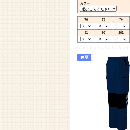
カラー
70
73
76
91
96
101