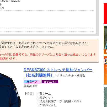
0％・綿20％
®
0％
を選択すれば、商品それぞれについて色を選択する必要はありません。
選択すると、各商品の色は選択できません。
>
カーの同じ色番号でも、商品のシリーズにより全く違った色合いになります
注意願います。
DESK87300 ストレッチ長袖ジャンパー
［社名刺繍無料］
ポリエステル・綿混合
2020/自重堂
【特長】
・背ネーム
・内ポケット
・消臭＆抗菌テープ（両脇・両肩）
・左袖ペン差し