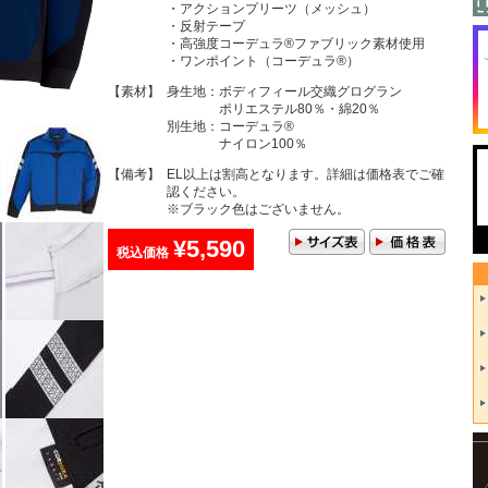
・アクションプリーツ（メッシュ）
・反射テープ
・高強度コーデュラ®ファブリック素材使用
・ワンポイント（コーデュラ®）
【素材】
身生地：ボディフィール交織グログラン
ポリエステル80％・綿20％
別生地：コーデュラ®
ナイロン100％
【備考】
EL以上は割高となります。詳細は価格表でご確
認ください。
※ブラック色はございません。
¥5,590
税込価格