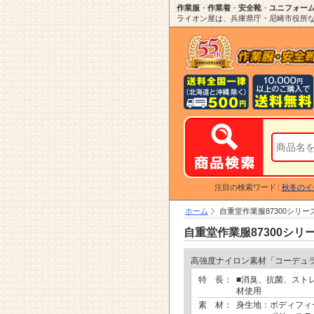
作業服
・
作業着
・
安全靴
・
ユニフォー
ライオン屋は、兵庫県庁・尼崎市役所など
注目の検索ワード
秋冬のイ
ホーム
自重堂作業服87300シリ
自重堂作業服87300シ
高強度ナイロン素材「コーデュ
特 長：
■消臭、抗菌、スト
材使用
素 材：
身生地：ボディフィ