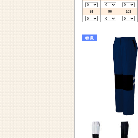
91
96
101