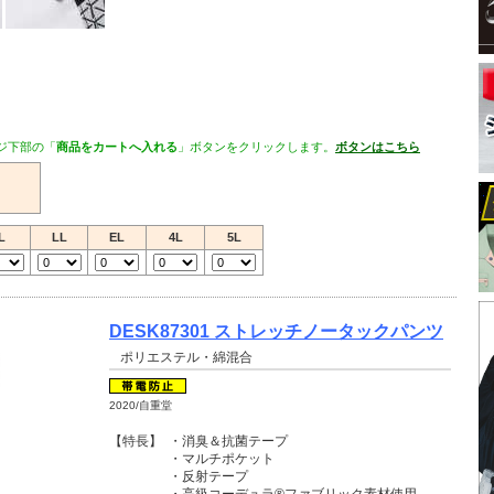
ジ下部の「
商品をカートへ入れる
」ボタンをクリックします。
ボタンはこちら
L
LL
EL
4L
5L
DESK87301 ストレッチノータックパンツ
ポリエステル・綿混合
2020/自重堂
【特長】
・消臭＆抗菌テープ
・マルチポケット
・反射テープ