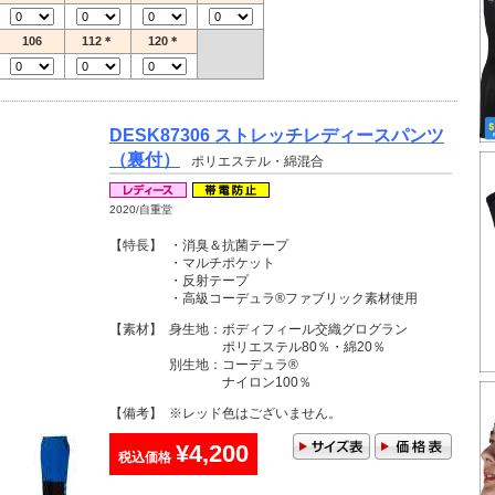
106
112＊
120＊
DESK87306 ストレッチレディースパンツ
（裏付）
ポリエステル・綿混合
2020/自重堂
【特長】
・消臭＆抗菌テープ
・マルチポケット
・反射テープ
・高級コーデュラ®ファブリック素材使用
【素材】
身生地：ボディフィール交織グログラン
ポリエステル80％・綿20％
別生地：コーデュラ®
ナイロン100％
【備考】
※レッド色はございません。
¥4,200
税込価格