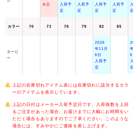
ー
未定
入荷予
入荷予
入荷予
入荷予
入荷
定
定
定
定
定
カラー
70
73
76
79
82
85
8
2026
202
年11月
年1
ネービ
6日
6日
ー
入荷予
入荷
定
定
上記の在庫切れアイテム表には在庫切れに該当するカラ
ーのアイテムを表示しています。
上記の日付はメーカー入荷予定日です。入荷個数を上回
るご注文があった場合、お届けまでに大幅にお時間をい
ただく場合もありますのでご了承ください。このような
場合には、すみやかにご連絡を差し上げます。