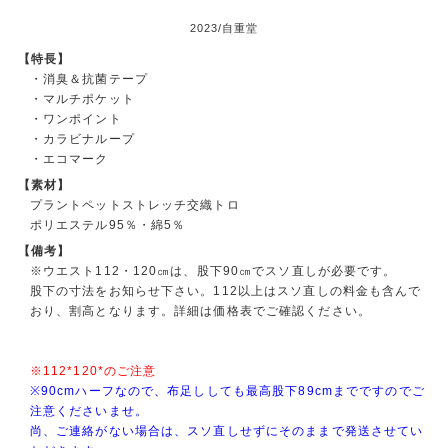
2023/自重堂
【特長】
・消臭＆抗菌テープ
・マルチポケット
・ワンポイント
・カラビナループ
・エコマーク
【素材】
プラントペットストレッチ交織トロ
ポリエステル95％・綿5％
【備考】
※ウエスト112・120㎝は、股下90㎝でスソ直しが必要です。
股下の寸法をお知らせ下さい。112以上はスソ直しの料金も含んで
おり、割高となります。詳細は価格表でご確認ください。
※112*120*のご注意
※90cmハーフなので、布足ししても最高股下89cmまでですのでご
注意くださいませ。
尚、ご連絡がない場合は、スソ直しせずにそのままで発送させてい