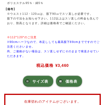
ポリエステル95％・綿5％
【備考】
※ウエスト112・120㎝は、股下90㎝でスソ直しが必要です。
股下の寸法をお知らせ下さい。112以上はスソ直しの料金も含んで
おり、割高となります。詳細は価格表でご確認ください。
※112*120*のご注意
※90cmハーフなので、布足ししても最高股下89cmまでですのでご
注意くださいませ。
尚、ご連絡がない場合は、スソ直しせずにそのままで発送させてい
ただきます。
税込価格
¥3,460
サイズ表
価格表
在庫切れのアイテムがございます。