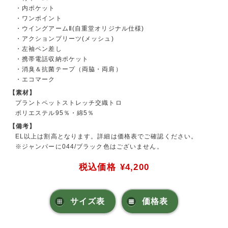
・内ポケット
・ワンポイント
・ウイングアームⅡ(自重堂オリジナル仕様)
・アクションプリーツ(メッシュ)
・左袖ペン差し
・携帯電話収納ポケット
・消臭＆抗菌テープ（両脇・両肩）
・エコマーク
【素材】
プラントペットストレッチ交織トロ
ポリエステル95％・綿5％
【備考】
EL以上は割高となります。詳細は価格表でご確認ください。
※ジャンパーに044/ブラック色はございません。
税込価格
¥4,200
サイズ表
価格表