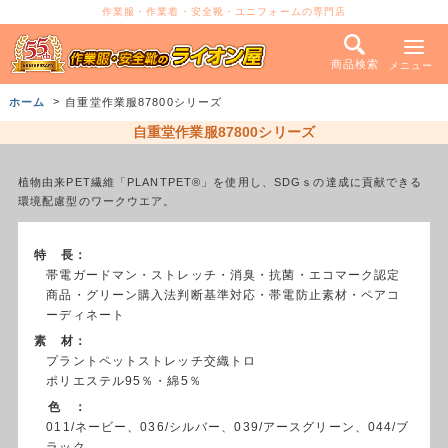
作業服・作業着・安全靴・ユニフォームの専門店
商品検索
メニュー
ホーム
自重堂作業服87800シリーズ
自重堂作業服87800シリーズ
植物由来PET繊維「PLANTPET®」を使用し、SDGｓの達成に貢献できる
環境配慮型のワークウエア。
特 長：
帯電ガードマン・ストレッチ・消臭・抗菌・エコマーク認定
商品・グリーン購入法判断基準対応・帯電防止素材・ペアコ
ーディネート
素 材：
プラントペットストレッチ交織トロ
ポリエステル95％・綿5％
色 ：
011/ネービー、036/シルバー、039/アースグリーン、044/ブ
ラック