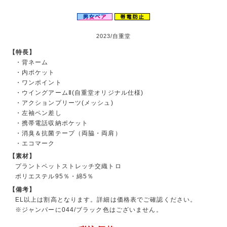
2023/自重堂
【特長】
・背ネーム
・内ポケット
・ワンポイント
・ウイングアームⅡ(自重堂オリジナル仕様)
・アクションプリーツ(メッシュ)
・左袖ペン差し
・携帯電話収納ポケット
・消臭＆抗菌テープ（両脇・両肩）
・エコマーク
【素材】
プラントペットストレッチ交織トロ
ポリエステル95％・綿5％
【備考】
EL以上は割高となります。詳細は価格表でご確認ください。
※ジャンパーに044/ブラック色はございません。