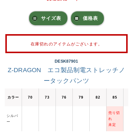
サイズ表
価格表
在庫切れのアイテムがございます。
DESK87901
Z-DRAGON エコ製品制電ストレッチノ
ータックパンツ
カラー
70
73
76
79
82
85
8
売り切
シルバ
れ
ー
未定