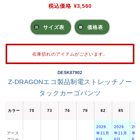
税込価格
¥3,560
サイズ表
価格表
在庫切れのアイテムがございます。
DESK87902
Z-DRAGONエコ製品制電ストレッチノー
タックカーゴパンツ
カラー
70
73
76
79
82
85
8
2026
2026
202
アース
年11月
年11月
年1
グリー
6日
6日
6日