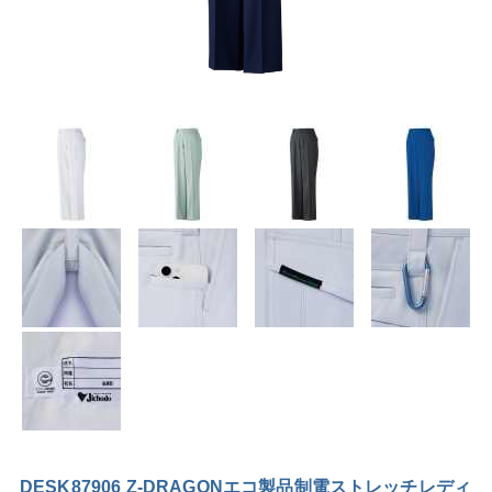
DESK87906 Z-DRAGONエコ製品制電ストレッチレディ