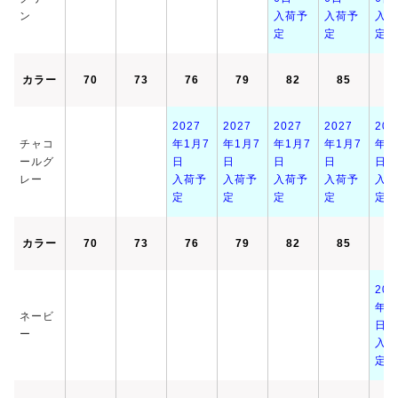
ン
入荷予
入荷予
入荷
定
定
定
カラー
70
73
76
79
82
85
8
2027
2027
2027
2027
202
チャコ
年1月7
年1月7
年1月7
年1月7
年1
ールグ
日
日
日
日
日
レー
入荷予
入荷予
入荷予
入荷予
入荷
定
定
定
定
定
カラー
70
73
76
79
82
85
8
202
年1
ネービ
日
ー
入荷
定