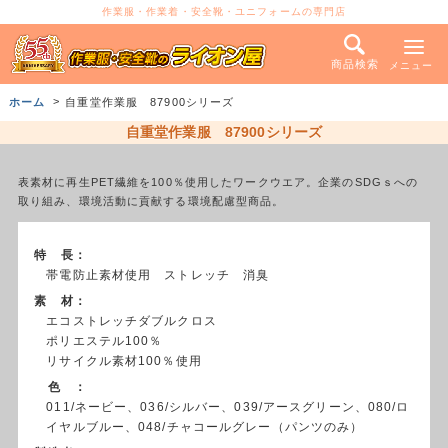
作業服・作業着・安全靴・ユニフォームの専門店
商品検索
メニュー
ホーム
自重堂作業服 87900シリーズ
自重堂作業服 87900シリーズ
表素材に再生PET繊維を100％使用したワークウエア。企業のSDGｓへの
取り組み、環境活動に貢献する環境配慮型商品。
特 長：
帯電防止素材使用 ストレッチ 消臭
素 材：
エコストレッチダブルクロス
ポリエステル100％
リサイクル素材100％使用
色 ：
011/ネービー、036/シルバー、039/アースグリーン、080/ロ
イヤルブルー、048/チャコールグレー（パンツのみ）