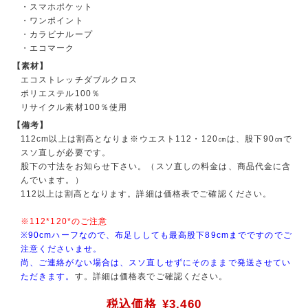
・スマホポケット
・ワンポイント
・カラビナループ
・エコマーク
【素材】
エコストレッチダブルクロス
ポリエステル100％
リサイクル素材100％使用
【備考】
112cm以上は割高となりま※ウエスト112・120㎝は、股下90㎝で
スソ直しが必要です。
股下の寸法をお知らせ下さい。（スソ直しの料金は、商品代金に含
んでいます。）
112以上は割高となります。詳細は価格表でご確認ください。
※112*120*のご注意
※90cmハーフなので、布足ししても最高股下89cmまでですのでご
注意くださいませ。
尚、ご連絡がない場合は、スソ直しせずにそのままで発送させてい
ただきます。
す。詳細は価格表でご確認ください。
税込価格
¥3,460