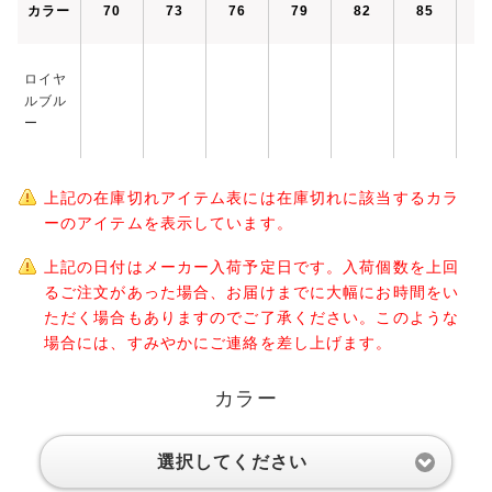
カラー
70
73
76
79
82
85
8
ロイヤ
ルブル
ー
上記の在庫切れアイテム表には在庫切れに該当するカラ
ーのアイテムを表示しています。
上記の日付はメーカー入荷予定日です。入荷個数を上回
るご注文があった場合、お届けまでに大幅にお時間をい
ただく場合もありますのでご了承ください。このような
場合には、すみやかにご連絡を差し上げます。
カラー
選択してください