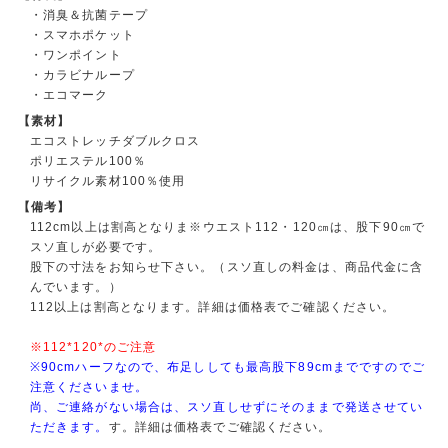
・消臭＆抗菌テープ
・スマホポケット
・ワンポイント
・カラビナループ
・エコマーク
【素材】
エコストレッチダブルクロス
ポリエステル100％
リサイクル素材100％使用
【備考】
112cm以上は割高となりま※ウエスト112・120㎝は、股下90㎝で
スソ直しが必要です。
股下の寸法をお知らせ下さい。（スソ直しの料金は、商品代金に含
んでいます。）
112以上は割高となります。詳細は価格表でご確認ください。
※112*120*のご注意
※90cmハーフなので、布足ししても最高股下89cmまでですのでご
注意くださいませ。
尚、ご連絡がない場合は、スソ直しせずにそのままで発送させてい
ただきます。
す。詳細は価格表でご確認ください。