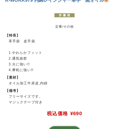
定番/その他
【特長】
革手袋 皮手袋
1.やわらかフィット
2.通気抜群
3.火に強い!!
4.摩耗に強い!!
【素材】
オイル加工牛床皮,内綿
【備考】
フリーサイズです。
マジックテープ付き
税込価格
¥690