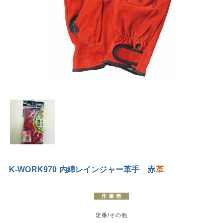
K-WORK970 内綿レインジャー革手 赤
革
定番/その他