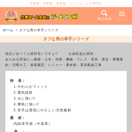
作業服・作業着・安全靴・ユニフォームの専門店
商品検索
メニュー
ホーム
タフな男の革手シリーズ
タフな男の革手シリーズ
他店と比べても絶対安いですよ!! お値段超お買得。
あらゆる用途に→建築・土木・溶接・機械・プレス・荷役・運送・重機運
転・日曜大工・家庭園芸・レジャー・農林業・電気配線工事
特 長：
1.やわらかフィット
2.通気抜群
3.火に強い!!
4.摩耗に強い!!
5.革手は環境にやさしい天然素材
素 材：
内綿革手袋（牛床革）
色 ：