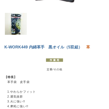
K-WORK449 内綿革手 黒オイル（5双組）
革
定番/その他
【特長】
革手袋 皮手袋
1.やわらかフィット
2.通気抜群
3.火に強い!!
4.摩耗に強い!!