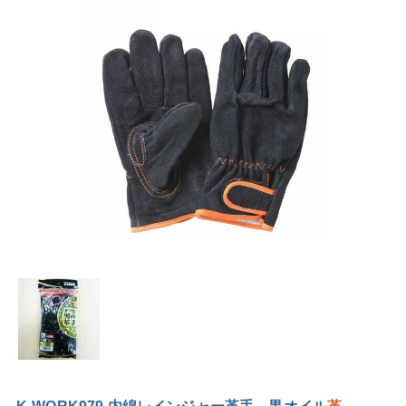
K-WORK979 内綿レインジャー革手 黒オイル
革