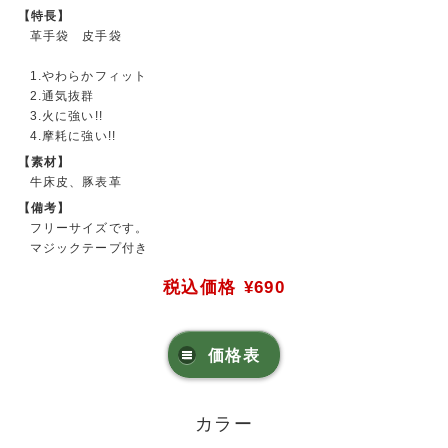
【特長】
革手袋 皮手袋
1.やわらかフィット
2.通気抜群
3.火に強い!!
4.摩耗に強い!!
【素材】
牛床皮、豚表革
【備考】
フリーサイズです。
マジックテープ付き
税込価格
¥690
価格表
カラー