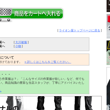
[
ライオン屋トップページに戻る
]
覧へ
[
大川被服
]
覧へ
[
小物
]
トについて
付けております。
» 詳しくはこちらをご覧ください。
ら・・・
う作業服は？」「こんなサイズの作業服が欲しい」など、何でも
い。商品知識の豊富な当店スタッフが、丁寧にアドバイスいたし
ム