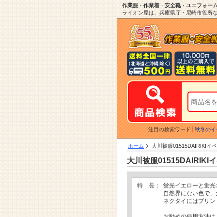
作業服
・
作業着
・
安全靴
・
ユニフォー
ライオン屋は、兵庫県庁・尼崎市役所など
注目の検索ワード
秋冬のイ
ホーム
大川被服01515DAIRIK
大川被服01515DAIRI
特 長：
蛍光イエローと蛍光
自然界にない色で、
ネクタイにはプリン
お勧めの使用方法は