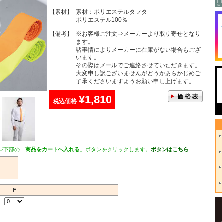
【素材】
素材：ポリエステルタフタ
ポリエステル100％
【備考】
※お客様ご注文⇒メーカーより取り寄せとなり
ます。
諸事情によりメーカーに在庫がない場合もござ
います。
その際はメールでご連絡させていただきます。
大変申し訳ございませんがどうかあらかじめご
了承くださいますようお願い申し上げます。
¥1,810
税込価格
ジ下部の「
商品をカートへ入れる
」ボタンをクリックします。
ボタンはこちら
F