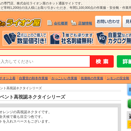
ム
の専門店、株式会社ライオン屋のネット通販サイトです。
常時1,200社の法人様にお取り引きいただき、年間1,100,000点の作業服・安全靴・作
会社概要
店舗情報
チオシ上着
自重堂の秋冬作業服
かっこいい作業服
低価格の作業服
シモンの安全靴
Iイベント高視認ネクタイシリーズ
KIイベント高視認ネクタイシリーズ
オレンジの高視認ネクタイです。
全天候で最も目立つ色です。
トを入れスペースもございます。
、