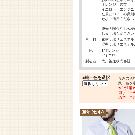
オレンジ 営業
イエロー エンジニ
社員とバイトの識別
ぜひご活用ください
※光の関係やお客様
しまう場合がござい
素 材：
素材：ポリエステル
混率：ポリエステル1
色 ：
1/オレンジ
2/イエロー
製造者：
大川被服株式会社
■統一色を選択
※左の色
統一色を
< ご注意 
同じメー
ので、ご