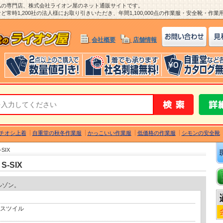
ム
の専門店、株式会社ライオン屋のネット通販サイトです。
常時1,200社の法人様にお取り引きいただき、年間1,100,000点の作業服・安全靴・作
会社概要
店舗情報
チオシ上着
自重堂の秋冬作業服
かっこいい作業服
低価格の作業服
シモンの安全靴
SIX
S-SIX
ルゾン。
クスツイル