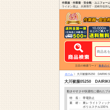
作業服
・
作業着
・
安全靴
・
ユニフォー
ライオン屋は、兵庫県庁・尼崎市役所など
注目の検索ワード
秋冬のイ
ホーム
大川被服05250 DAIRIKI S-
大川被服05250 DAIRIKI 
動きやすさや快適性に優れたブ
特 長：
帯電防止
素 材：
東レ ライトフィッ
ポリエステル100％