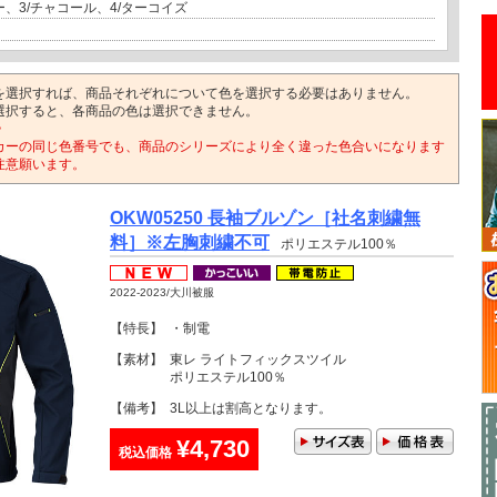
ー、3/チャコール、4/ターコイズ
を選択すれば、商品それぞれについて色を選択する必要はありません。
選択すると、各商品の色は選択できません。
>
カーの同じ色番号でも、商品のシリーズにより全く違った色合いになります
注意願います。
OKW05250 長袖ブルゾン［社名刺繍無
料］※左胸刺繍不可
ポリエステル100％
2022-2023/大川被服
【特長】
・制電
【素材】
東レ ライトフィックスツイル
ポリエステル100％
【備考】
3L以上は割高となります。
¥4,730
税込価格