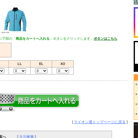
ジ下部の「
商品をカートへ入れる
」ボタンをクリックします。
ボタンはこちら
LL
EL
XO
[
ライオン屋トップページに戻る
]
覧へ
[
大川被服
]