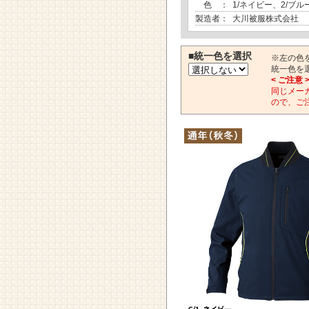
色 ：
1/ネイビー、2/ブル
製造者：
大川被服株式会社
■統一色を選択
※左の色
統一色を
< ご注意 
同じメー
ので、ご