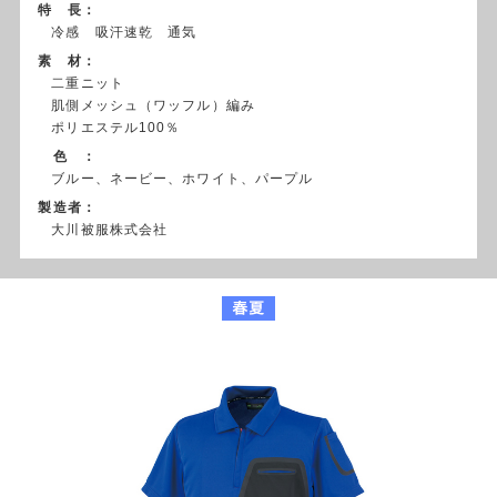
特 長：
冷感 吸汗速乾 通気
素 材：
二重ニット
肌側メッシュ（ワッフル）編み
ポリエステル100％
色 ：
ブルー、ネービー、ホワイト、パープル
製造者：
大川被服株式会社