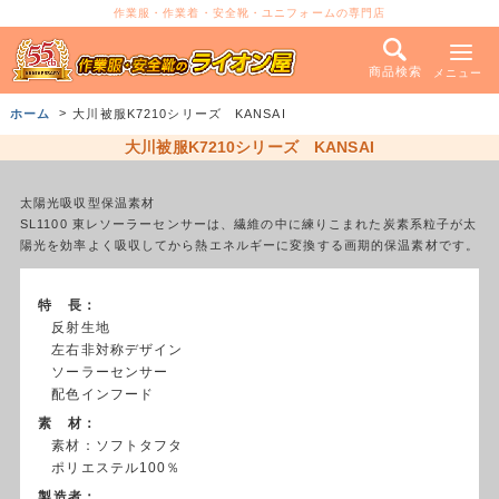
作業服・作業着・安全靴・ユニフォームの専門店
商品検索
メニュー
ホーム
大川被服K7210シリーズ KANSAI
大川被服K7210シリーズ KANSAI
太陽光吸収型保温素材
SL1100 東レソーラーセンサーは、繊維の中に練りこまれた炭素系粒子が太
陽光を効率よく吸収してから熱エネルギーに変換する画期的保温素材です。
特 長：
反射生地
左右非対称デザイン
ソーラーセンサー
配色インフード
素 材：
素材：ソフトタフタ
ポリエステル100％
製造者：