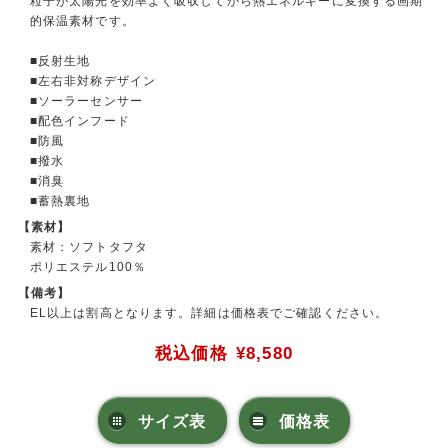
粒子が太陽光を効率よく吸収してから熱エネルギーに変換する画期
的保温素材です。
■反射生地
■左右非対称デザイン
■ソーラーセンサー
■配色インフード
■防風
■撥水
■消臭
■蓄熱裏地
【素材】
素材：ソフトタフタ
ポリエステル100％
【備考】
EL以上は割高となります。詳細は価格表でご確認ください。
税込価格
¥8,580
サイズ表
価格表