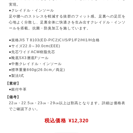
実現。
●クレイドル・インソール
足や腰へのストレスを軽減する抜群のフィット感。足裏への足圧を
心地よく分散し、足裏全体に快適さを生み出すクレイドル・インソ
ールを搭載。抗菌・防臭加工を施しています。
●規格JIS T 8103(ED-P/C2)CⅠ/S/P1/F2/HI1/H合格
●サイズ22.0～30.0cm(EEE)
●先芯ワイドACM樹脂先芯
●靴底SX3層底Fソール
●中敷クレイドル・インソール
●標準重量860g(26.0cm／両足)
●製法I式
【素材】
●銀付牛革
【備考】
22㎝・22.5㎝・23㎝・29㎝以上は割高となります。詳細は価格表
でご確認下さい。
税込価格
¥12,320