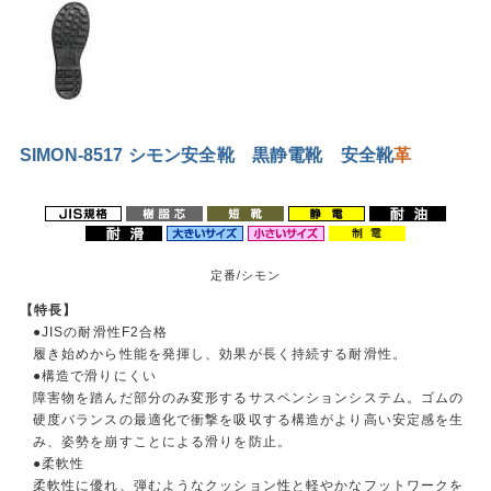
SIMON-8517 シモン安全靴 黒静電靴 安全靴
革
定番/シモン
【特長】
●JISの耐滑性F2合格
履き始めから性能を発揮し、効果が長く持続する耐滑性。
●構造で滑りにくい
障害物を踏んだ部分のみ変形するサスペンションシステム。ゴムの
硬度バランスの最適化で衝撃を吸収する構造がより高い安定感を生
み、姿勢を崩すことによる滑りを防止。
●柔軟性
柔軟性に優れ、弾むようなクッション性と軽やかなフットワークを