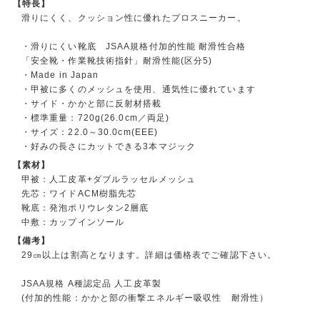
【特長】
滑りにくく、クッション性に優れたプロスニーカー。
・滑りにくい靴底 JSAA規格付加的性能 耐滑性合格
「安全靴・作業靴技術指針」耐滑性能(区分5)
・Made in Japan
・甲被に多くのメッシュを使用、通気性に優れています
・サイド・かかと部に反射材搭載
・標準重量：720g(26.0cm／両足)
・サイズ：22.0～30.0cm(EEE)
・好みの長さにカットできる3本マジック
【素材】
甲被：人工皮革+ダブルラッセルメッシュ
先芯：ワイドACM樹脂先芯
靴底：発泡ポリウレタン2層底
中敷：カップインソール
【備考】
29㎝以上は割高となります。詳細は価格表でご確認下さい。
JSAA規格 A種認定品 人工皮革製
(付加的性能：かかと部の衝撃エネルギー吸収性 耐滑性）