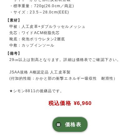
・標準重量：720g(26.0cm／両足)
・サイズ：23.5～28.0cm(EEE)
【素材】
甲被：人工皮革+ダブルラッセルメッシュ
先芯：ワイドACM樹脂先芯
靴底：発泡ポリウレタン2層底
中敷：カップインソール
【備考】
29㎝以上は割高となります。詳細は価格表でご確認下さい。
JSAA規格 A種認定品 人工皮革製
(付加的性能：かかと部の衝撃エネルギー吸収性 耐滑性）
★シモン8811の後継品です。
税込価格
¥6,960
価格表