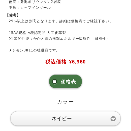
靴底：発泡ポリウレタン2層底
中敷：カップインソール
【備考】
29㎝以上は割高となります。詳細は価格表でご確認下さい。
JSAA規格 A種認定品 人工皮革製
(付加的性能：かかと部の衝撃エネルギー吸収性 耐滑性）
★シモン8811の後継品です。
税込価格
¥6,960
価格表
カラー
ネイビー