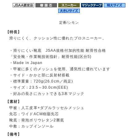
定番/シモン
【特長】
滑りにくく、クッション性に優れたプロスニーカー。
・滑りにくい靴底 JSAA規格付加的性能 耐滑性合格
「安全靴・作業靴技術指針」耐滑性能(区分5)
・Made in Japan
・甲被に多くのメッシュを使用、通気性に優れています
・サイド・かかと部に反射材搭載
・標準重量：720g(26.0cm／両足)
・サイズ：23.5～30.0cm(EEE)
・好みの長さにカットできる3本マジック
【素材】
甲被：人工皮革+ダブルラッセルメッシュ
先芯：ワイドACM樹脂先芯
靴底：発泡ポリウレタン2層底
中敷：カップインソール
【備考】