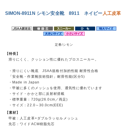
SIMON-8911N シモン安全靴 8911 ネイビー
人工皮革
定番/シモン
【特長】
滑りにくく、クッション性に優れたプロスニーカー。
・滑りにくい靴底 JSAA規格付加的性能 耐滑性合格
「安全靴・作業靴技術指針」耐滑性能(区分5)
・Made in Japan
・甲被に多くのメッシュを使用、通気性に優れています
・サイド・かかと部に反射材搭載
・標準重量：720g(26.0cm／両足)
・サイズ：22.0～30.0cm(EEE)
【素材】
甲被：人工皮革+ダブルラッセルメッシュ
先芯：ワイドACM樹脂先芯