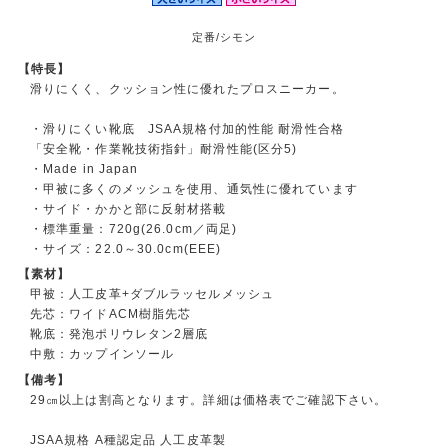
定番/シモン
【特長】
滑りにくく、クッション性に優れたプロスニーカー。
・滑りにくい靴底 JSAA規格付加的性能 耐滑性合格
「安全靴・作業靴技術指針」耐滑性能(区分5)
・Made in Japan
・甲被に多くのメッシュを使用、通気性に優れています
・サイド・かかと部に反射材搭載
・標準重量：720g(26.0cm／両足)
・サイズ：22.0～30.0cm(EEE)
【素材】
甲被：人工皮革+ダブルラッセルメッシュ
先芯：ワイドACM樹脂先芯
靴底：発泡ポリウレタン2層底
中敷：カップインソール
【備考】
29㎝以上は割高となります。詳細は価格表でご確認下さい。
JSAA規格 A種認定品 人工皮革製