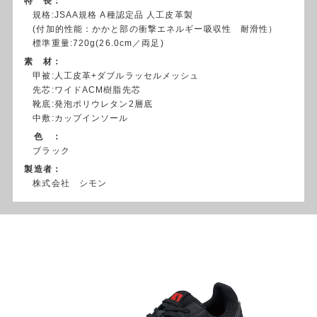
特 長：
規格:JSAA規格 A種認定品 人工皮革製
(付加的性能：かかと部の衝撃エネルギー吸収性 耐滑性）
標準重量:720g(26.0cm／両足)
素 材：
甲被:人工皮革+ダブルラッセルメッシュ
先芯:ワイドACM樹脂先芯
靴底:発泡ポリウレタン2層底
中敷:カップインソール
色 ：
ブラック
製造者：
株式会社 シモン