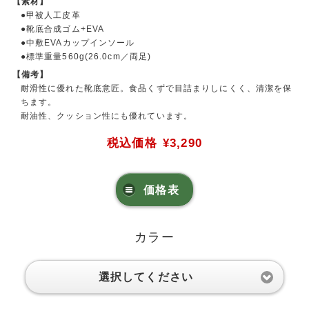
【素材】
●甲被人工皮革
●靴底合成ゴム+EVA
●中敷EVAカップインソール
●標準重量560g(26.0cm／両足)
【備考】
耐滑性に優れた靴底意匠。食品くずで目詰まりしにくく、清潔を保
ちます。
耐油性、クッション性にも優れています。
税込価格
¥3,290
価格表
カラー
選択してください