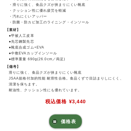
・滑りに強く、食品クズが挟まりにくい靴底
・クッション性に優れ疲労を軽減
・汚れにくいアッパー
・防菌・防カビ加工のライニング・インソール
【素材】
●甲被人工皮革
●先芯鋼製先芯
●靴底合成ゴム+EVA
●中敷EVAカップインソール
●標準重量 690g(26.0cm／両足)
【備考】
滑りに強く、食品クズが挟まりにくい靴底
JSAA規格付加的性能 耐滑性合格。食品くずで目詰まりしにくく、
清潔を保ちます。
耐油性、クッション性にも優れています。
税込価格
¥3,440
価格表