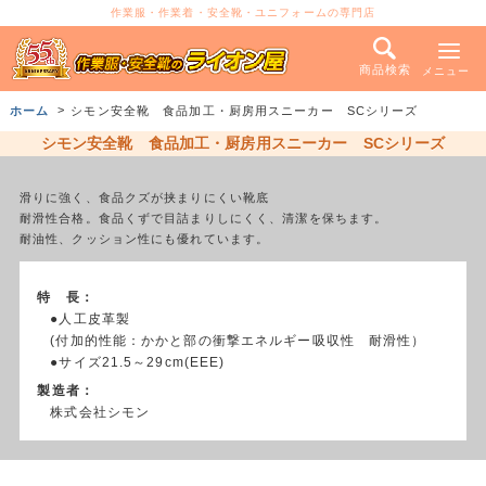
作業服・作業着・安全靴・ユニフォームの専門店
商品検索
メニュー
ホーム
シモン安全靴 食品加工・厨房用スニーカー SCシリーズ
シモン安全靴 食品加工・厨房用スニーカー SCシリーズ
滑りに強く、食品クズが挟まりにくい靴底
耐滑性合格。食品くずで目詰まりしにくく、清潔を保ちます。
耐油性、クッション性にも優れています。
特 長：
●人工皮革製
(付加的性能：かかと部の衝撃エネルギー吸収性 耐滑性）
●サイズ21.5～29cm(EEE)
製造者：
株式会社シモン