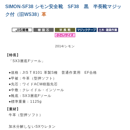
SIMON-SF38 シモン安全靴 SF38 黒 半長靴マジッ
ク付（旧WS38）
革
2014/シモン
【特長】
「SX3層底Fソール」
●規格：JIS T 8101 革製S種 普通作業用 EF合格
●甲被：牛革（型押ソフト）
●先芯：ワイドACM樹脂先芯
●中敷：クレイドル・インソール
●靴底：SX3層底Fソール
●標準重量：1125g
【素材】
牛革（型押ソフト）
加水分解しないSXウレタン