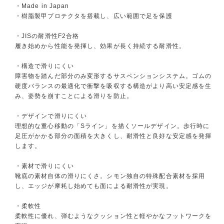
・Made in Japan
・樹脂製甲プロテクタを搭載し、広い範囲で足を保護
・JISの耐滑性F2合格
履き始めから性能を発揮し、効果が長く持続する耐滑性。
・構造で滑りにくい
障害物を踏んだ部分のみ変形するサスペンションシステム。ゴムの
硬度バランスの最適化で衝撃を吸収する構造がより高い安定感を生
み、姿勢を崩すことによる滑りを防止。
・デザインで滑りにくい
理想的な重心移動の「Sライン」を描くソールデザイン。歩行時に
足圧がかかる部分の面積を大きくし、耐滑性と良好な安定感を発揮
します。
・素材で滑りにくい
靴底の素材自体の滑りにくさ。シモン独自の特殊配合素材を採用
し、エッジが摩耗し始めても面による耐滑性が実現。
・柔軟性
柔軟性に優れ、弾むようなクッション性と軽やかなフットワークを