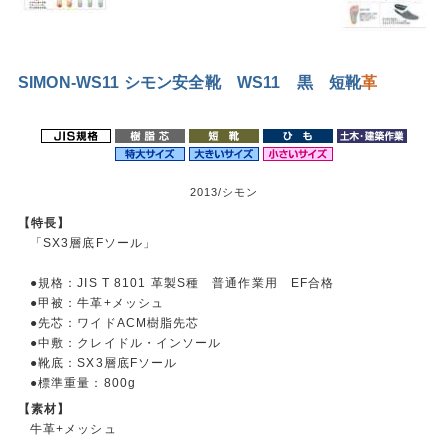
SIMON-WS11 シモン安全靴 WS11 黒 短靴
革
2013/シモン
【特長】
「SX3層底Fソール」
●規格：JIS T 8101 革製S種 普通作業用 EF合格
●甲被：牛革+メッシュ
●先芯：ワイドACM樹脂先芯
●中敷：クレイドル・インソール
●靴底：SX3層底Fソール
●標準重量：800g
【素材】
牛革+メッシュ