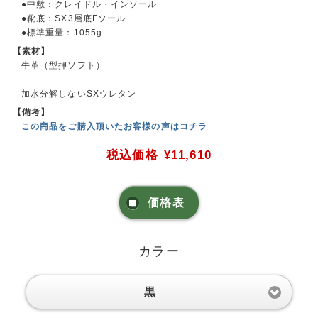
●中敷：クレイドル・インソール
●靴底：SX3層底Fソール
●標準重量：1055g
【素材】
牛革（型押ソフト）
加水分解しないSXウレタン
【備考】
この商品をご購入頂いたお客様の声はコチラ
税込価格
¥11,610
価格表
カラー
黒