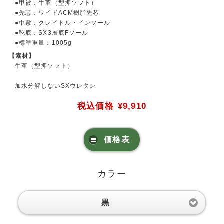
●甲被：牛革（型押ソフト）
●先芯：ワイドACM樹脂先芯
●中敷：クレイドル・インソール
●靴底：SX3層底Fソール
●標準重量：1005g
【素材】
牛革（型押ソフト）
加水分解しないSXウレタン
税込価格
¥9,910
価格表
カラー
黒