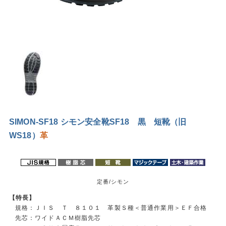
SIMON-SF18 シモン安全靴SF18 黒 短靴（旧
WS18）
革
定番/シモン
【特長】
規格：ＪＩＳ Ｔ ８１０１ 革製Ｓ種＜普通作業用＞ＥＦ合格
先芯：ワイドＡＣＭ樹脂先芯