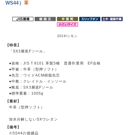
WS44）
革
2014/シモン
【特長】
「SX3層底Fソール」
●規格：JIS T 8101 革製S種 普通作業用 EF合格
●甲被：牛革（型押ソフト）
●先芯：ワイドACM樹脂先芯
●中敷：クレイドル・インソール
●靴底：SX3層底Fソール
●標準重量：1005g
【素材】
牛革（型押ソフト）
加水分解しないSXウレタン
【備考】
※SS44の後継品