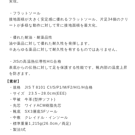
実現。
・フラットソール
接地面積が大きく安定感に優れるフラットソール。片足34個のクリ
ートが多様な動作に対して常に接地面積を最大化。
・優れた耐油・耐薬品性
油や薬品に対して優れた耐久性を発揮します。
※あらゆる薬品に対して耐久性を有するものではありません。
・JISの高温熱伝導性HI1合格
表底からの伝熱に対して足を保護する性能です。靴内部の温度上昇
を防ぎます。
【素材】
・規格 JIS T 8101 CⅠ/S/P1/M/F2/HI1/H合格
・サイズ 23.5～28.0cm(EEE)
・甲被 牛革(型押ソフト)
・先芯 ワイドACM樹脂先芯
・靴底 SX3層底SFソール
・中敷 クレイドル・インソール
・標準重量1,215g(26.0cm／両足)
・製法I式