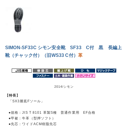
SIMON-SF33C シモン安全靴 SF33 C付 黒 長編上
靴（チャック付）（旧WS33 C付）
革
2014/シモン
【特長】
「SX3層底Fソール」
●規格：JIS T 8101 革製S種 普通作業用 EF合格
●甲被：牛革（型押ソフト）
●先芯：ワイドACM樹脂先芯