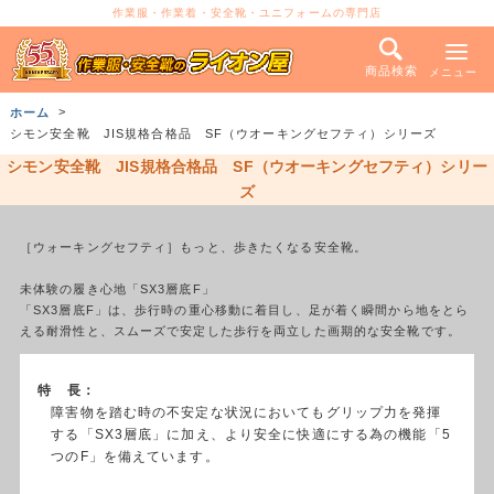
作業服・作業着・安全靴・ユニフォームの専門店
商品検索
メニュー
ホーム
シモン安全靴 JIS規格合格品 SF（ウオーキングセフティ）シリーズ
シモン安全靴 JIS規格合格品 SF（ウオーキングセフティ）シリー
ズ
［ウォーキングセフティ］もっと、歩きたくなる安全靴。
未体験の履き心地「SX3層底F」
「SX3層底F」は、歩行時の重心移動に着目し、足が着く瞬間から地をとら
える耐滑性と、スムーズで安定した歩行を両立した画期的な安全靴です。
特 長：
障害物を踏む時の不安定な状況においてもグリップ力を発揮
する「SX3層底」に加え、より安全に快適にする為の機能「5
つのF」を備えています。