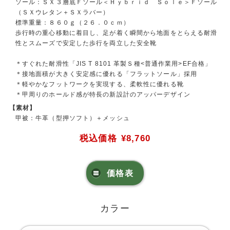
ソール：ＳＸ３層底Ｆソール＜Ｈｙｂｒｉｄ Ｓｏｌｅ＞Ｆソール
（ＳＸウレタン＋ＳＸラバー）
標準重量：８６０ｇ（２６．０ｃｍ）
歩行時の重心移動に着目し、足が着く瞬間から地面をとらえる耐滑
性とスムーズで安定した歩行を両立した安全靴
＊すぐれた耐滑性「JIS T 8101 革製Ｓ種<普通作業用>EF合格」
＊接地面積が大きく安定感に優れる「フラットソール」採用
＊軽やかなフットワークを実現する、柔軟性に優れる靴
＊甲周りのホールド感が特長の新設計のアッパーデザイン
【素材】
甲被：牛革（型押ソフト）＋メッシュ
税込価格
¥8,760
価格表
カラー