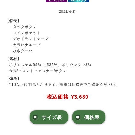
2021/桑和
【特長】
・タックボタン
・コインポケット
・デオドラントテープ
・カラビナループ
・ひざダーツ
【素材】
ポリエステル65%、綿32%、ポリウレタン3%
金属/フロントファスナー/ボタン
【備考】
110以上は割高となります。詳細は価格表でご確認ください。
税込価格
¥3,680
サイズ表
価格表