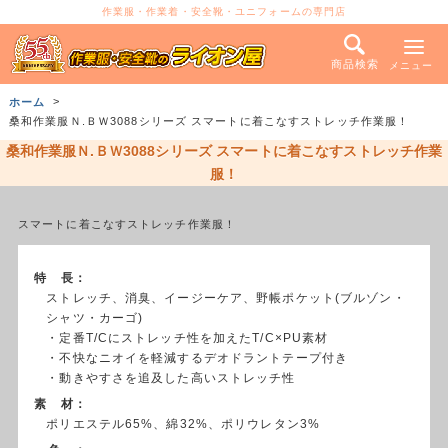
作業服・作業着・安全靴・ユニフォームの専門店
商品検索
メニュー
ホーム
桑和作業服Ｎ.ＢＷ3088シリーズ スマートに着こなすストレッチ作業服！
桑和作業服Ｎ.ＢＷ3088シリーズ スマートに着こなすストレッチ作業
服！
スマートに着こなすストレッチ作業服！
特 長：
ストレッチ、消臭、イージーケア、野帳ポケット(ブルゾン・
シャツ・カーゴ)
・定番T/Cにストレッチ性を加えたT/C×PU素材
・不快なニオイを軽減するデオドラントテープ付き
・動きやすさを追及した高いストレッチ性
素 材：
ポリエステル65%、綿32%、ポリウレタン3%