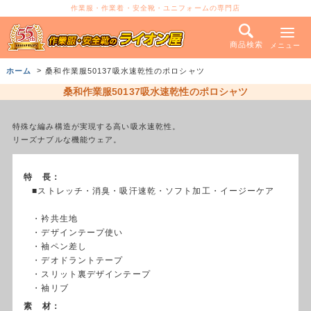
作業服・作業着・安全靴・ユニフォームの専門店
商品検索
メニュー
ホーム
桑和作業服50137吸水速乾性のポロシャツ
桑和作業服50137吸水速乾性のポロシャツ
特殊な編み構造が実現する高い吸水速乾性。
リーズナブルな機能ウェア。
特 長：
■ストレッチ・消臭・吸汗速乾・ソフト加工・イージーケア
・衿共生地
・デザインテープ使い
・袖ペン差し
・デオドラントテープ
・スリット裏デザインテープ
・袖リブ
素 材：