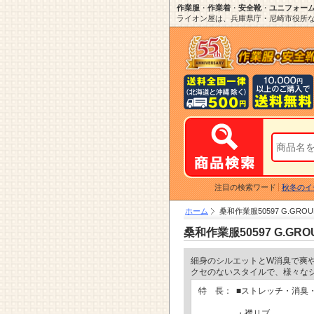
作業服
・
作業着
・
安全靴
・
ユニフォー
ライオン屋は、兵庫県庁・尼崎市役所など
注目の検索ワード
秋冬のイ
ホーム
桑和作業服50597 G.G
桑和作業服50597 G.
細身のシルエットとW消臭で爽や
クセのないスタイルで、様々な
特 長：
■ストレッチ・消臭
・襟リブ