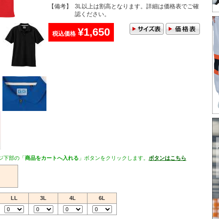
【備考】
3L以上は割高となります。詳細は価格表でご確
認ください。
¥1,650
税込価格
ジ下部の「
商品をカートへ入れる
」ボタンをクリックします。
ボタンはこちら
LL
3L
4L
6L