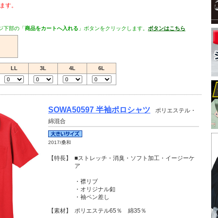
ます。
ジ下部の「
商品をカートへ入れる
」ボタンをクリックします。
ボタンはこちら
LL
3L
4L
6L
SOWA50597 半袖ポロシャツ
ポリエステル・
綿混合
2017/桑和
【特長】
■ストレッチ・消臭・ソフト加工・イージーケ
ア
・襟リブ
・オリジナル釦
・袖ペン差し
【素材】
ポリエステル65％ 綿35％