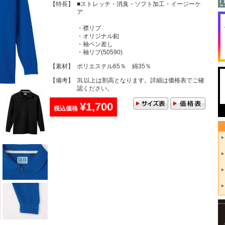
【特長】
■ストレッチ・消臭・ソフト加工・イージーケ
ア
・襟リブ
・オリジナル釦
・袖ペン差し
・袖リブ(50590)
【素材】
ポリエステル65％ 綿35％
【備考】
3L以上は割高となります。詳細は価格表でご確
認ください。
¥1,700
税込価格