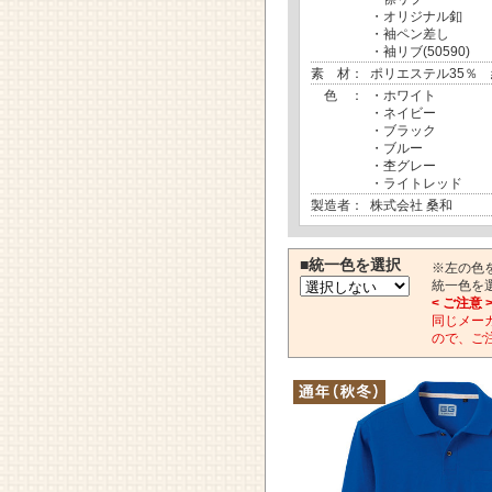
・オリジナル釦
・袖ペン差し
・袖リブ(50590)
素 材：
ポリエステル35％ 
色 ：
・ホワイト
・ネイビー
・ブラック
・ブルー
・杢グレー
・ライトレッド
製造者：
株式会社 桑和
■統一色を選択
※左の色
統一色を
< ご注意 
同じメー
ので、ご