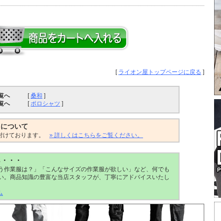
[
ライオン屋トップページに戻る
]
覧へ
[
桑和
]
覧へ
[
ポロシャツ
]
トについて
付けております。
» 詳しくはこちらをご覧ください。
ら・・・
う作業服は？」「こんなサイズの作業服が欲しい」など、何でも
い。商品知識の豊富な当店スタッフが、丁寧にアドバイスいたし
ム