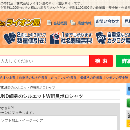
ム
の専門店、株式会社ライオン屋のネット通販サイトです。
常時1,200社の法人様にお取り引きいただき、年間1,100,000点の作業服・安全靴・作
会社概要
店舗情報
チオシ上着
自重堂の秋冬作業服
かっこいい作業服
低価格の作業服
シモンの安全靴
ROUND細身のシルエットW消臭ポロシャツ
GROUND細身のシルエットW消臭ポロシャツ
かさUP!
シーンにマッチします。
・ソフト加工・イージーケア