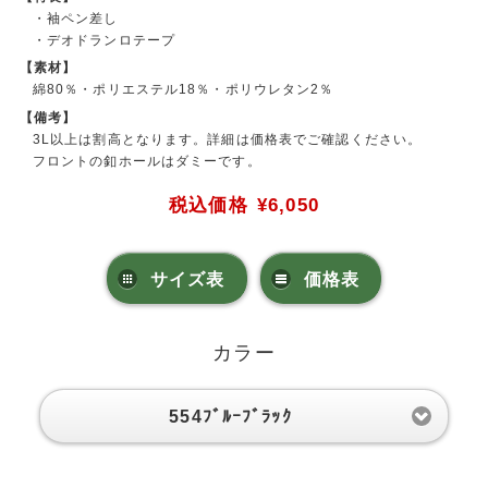
・袖ペン差し
・デオドランロテープ
【素材】
綿80％・ポリエステル18％・ポリウレタン2％
【備考】
3L以上は割高となります。詳細は価格表でご確認ください。
フロントの釦ホールはダミーです。
税込価格
¥6,050
サイズ表
価格表
カラー
554ﾌﾞﾙｰﾌﾞﾗｯｸ