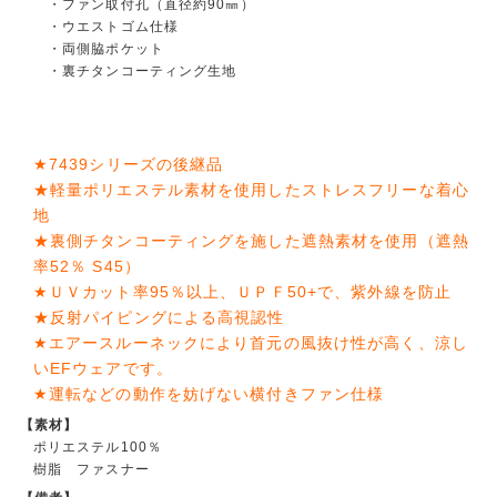
・ファン取付孔（直径約90㎜）
・ウエストゴム仕様
・両側脇ポケット
・裏チタンコーティング生地
★7439シリーズの後継品
★軽量ポリエステル素材を使用したストレスフリーな着心
地
★裏側チタンコーティングを施した遮熱素材を使用（遮熱
率52％ S45）
★ＵＶカット率95％以上、ＵＰＦ50+で、紫外線を防止
★反射パイピングによる高視認性
★エアースルーネックにより首元の風抜け性が高く、涼し
いEFウェアです。
★運転などの動作を妨げない横付きファン仕様
【素材】
ポリエステル100％
樹脂 ファスナー