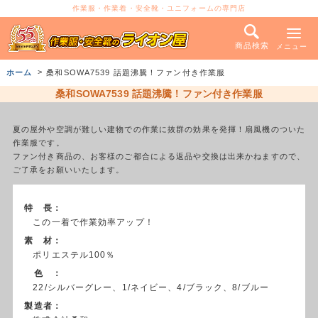
作業服・作業着・安全靴・ユニフォームの専門店
商品検索
メニュー
ホーム
桑和SOWA7539 話題沸騰！ファン付き作業服
桑和SOWA7539 話題沸騰！ファン付き作業服
夏の屋外や空調が難しい建物での作業に抜群の効果を発揮！扇風機のついた
作業服です。
ファン付き商品の、お客様のご都合による返品や交換は出来かねますので、
ご了承をお願いいたします。
特 長：
この一着で作業効率アップ！
素 材：
ポリエステル100％
色 ：
22/シルバーグレー、1/ネイビー、4/ブラック、8/ブルー
製造者：