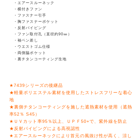
・エアースルーネック
・横付きファン
・ファスナー引手
・胸ファスナーポケット
・反射パイピング
・ファン取付孔（直径約90㎜）
・袖ペン差し
・ウエストゴム仕様
・両側脇ポケット
・裏チタンコーティング生地
★7439シリーズの後継品
★軽量ポリエステル素材を使用したストレスフリーな着心
地
★裏側チタンコーティングを施した遮熱素材を使用（遮熱
率52％ S45）
★ＵＶカット率95％以上、ＵＰＦ50+で、紫外線を防止
★反射パイピングによる高視認性
★エアースルーネックにより首元の風抜け性が高く、涼し