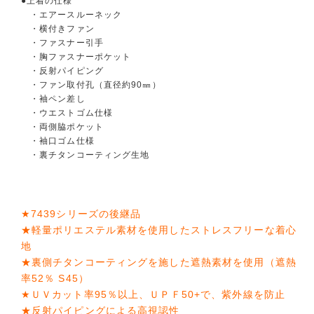
●上着の仕様
・エアースルーネック
・横付きファン
・ファスナー引手
・胸ファスナーポケット
・反射パイピング
・ファン取付孔（直径約90㎜）
・袖ペン差し
・ウエストゴム仕様
・両側脇ポケット
・袖口ゴム仕様
・裏チタンコーティング生地
★7439シリーズの後継品
★軽量ポリエステル素材を使用したストレスフリーな着心
地
★裏側チタンコーティングを施した遮熱素材を使用（遮熱
率52％ S45）
★ＵＶカット率95％以上、ＵＰＦ50+で、紫外線を防止
★反射パイピングによる高視認性