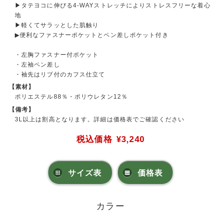
▶タテヨコに伸びる4-WAYストレッチによりストレスフリーな着心
地
▶軽くてサラッとした肌触り
▶便利なファスナーポケットとペン差しポケット付き
・左胸ファスナー付ポケット
・左袖ペン差し
・袖先はリブ付のカフス仕立て
【素材】
ポリエステル88％・ポリウレタン12％
【備考】
3L以上は割高となります。詳細は価格表でご確認ください
税込価格
¥3,240
サイズ表
価格表
カラー