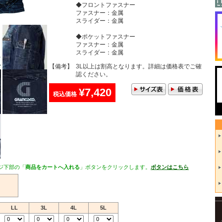
◆フロントファスナー
ファスナー：金属
スライダー：金属
◆ポケットファスナー
ファスナー：金属
スライダー：金属
【備考】
3L以上は割高となります。詳細は価格表でご確
認ください。
¥7,420
税込価格
ジ下部の「
商品をカートへ入れる
」ボタンをクリックします。
ボタンはこちら
LL
3L
4L
5L