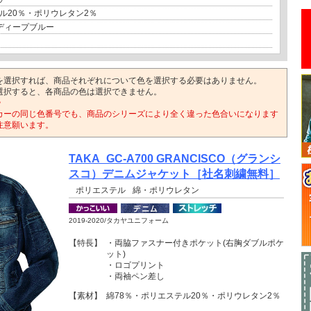
ル20％・ポリウレタン2％
Bディープブルー
を選択すれば、商品それぞれについて色を選択する必要はありません。
選択すると、各商品の色は選択できません。
>
カーの同じ色番号でも、商品のシリーズにより全く違った色合いになります
注意願います。
TAKA_GC-A700 GRANCISCO（グランシ
スコ）デニムジャケット［社名刺繍無料］
ポリエステル
綿・ポリウレタン
2019-2020/タカヤユニフォーム
【特長】
・両脇ファスナー付きポケット(右胸ダブルポケ
ット)
・ロゴプリント
・両袖ペン差し
【素材】
綿78％・ポリエステル20％・ポリウレタン2％