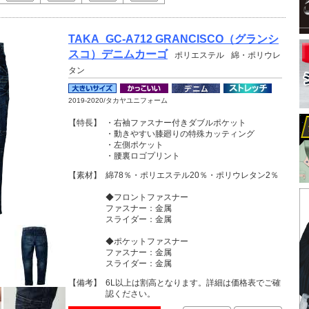
TAKA_GC-A712 GRANCISCO（グランシ
スコ）デニムカーゴ
ポリエステル
綿・ポリウレ
タン
2019-2020/タカヤユニフォーム
【特長】
・右袖ファスナー付きダブルポケット
・動きやすい膝廻りの特殊カッティング
・左側ポケット
・腰裏ロゴプリント
【素材】
綿78％・ポリエステル20％・ポリウレタン2％
◆フロントファスナー
ファスナー：金属
スライダー：金属
◆ポケットファスナー
ファスナー：金属
スライダー：金属
【備考】
6L以上は割高となります。詳細は価格表でご確
認ください。