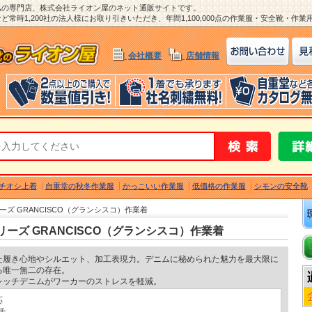
ム
の専門店、株式会社ライオン屋のネット通販サイトです。
常時1,200社の法人様にお取り引きいただき、年間1,100,000点の作業服・安全靴・作
会社概要
店舗情報
チオシ上着
自重堂の秋冬作業服
かっこいい作業服
低価格の作業服
シモンの安全靴
リーズ GRANCISCO（グランシスコ）作業着
シリーズ GRANCISCO（グランシスコ）作業着
た履き心地やシルエット、加工表現力。デニムに秘められた魅力を最大限に
る唯一無二の存在。
レッチデニムがワーカーのストレスを軽減。
応
チ