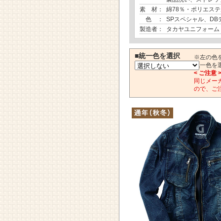
素 材：
綿78％・ポリエステ
色 ：
SPスペシャル、D
製造者：
タカヤユニフォーム
■統一色を選択
※左の色
統一色を
< ご注意 
同じメー
ので、ご