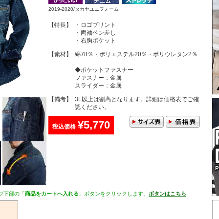
2019-2020/タカヤユニフォーム
【特長】
・ロゴプリント
・両袖ペン差し
・右胸ポケット
【素材】
綿78％・ポリエステル20％・ポリウレタン2％
◆ポケットファスナー
ファスナー：金属
スライダー：金属
【備考】
3L以上は割高となります。詳細は価格表でご確
認ください。
¥5,770
税込価格
ジ下部の「
商品をカートへ入れる
」ボタンをクリックします。
ボタンはこちら