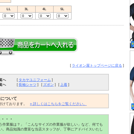
LL
3L
4L
5L
[
ライオン屋トップページに戻る
]
覧へ
[
タカヤユニフォーム
]
覧へ
[
長袖シャツ
]
[
ズボン
]
[
上着
]
トについて
付けております。
» 詳しくはこちらをご覧ください。
ら・・・
う作業服は？」「こんなサイズの作業服が欲しい」など、何でも
い。商品知識の豊富な当店スタッフが、丁寧にアドバイスいたし