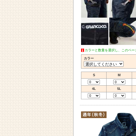
カラーと数量を選択し、このペー
カラー
S
M
4L
5L