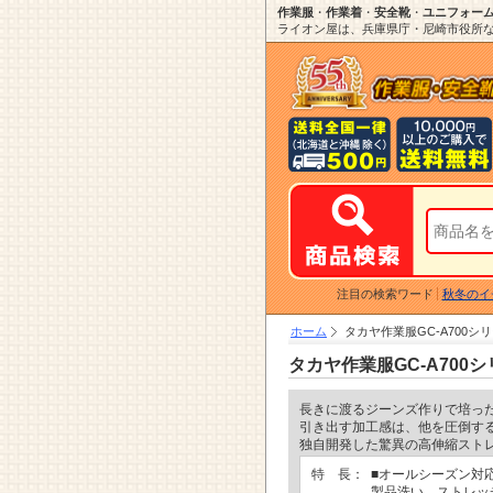
作業服
・
作業着
・
安全靴
・
ユニフォー
ライオン屋は、兵庫県庁・尼崎市役所など
注目の検索ワード
秋冬のイ
ホーム
タカヤ作業服GC-A700シ
タカヤ作業服GC-A700
長きに渡るジーンズ作りで培っ
引き出す加工感は、他を圧倒す
独自開発した驚異の高伸縮スト
特 長：
■オールシーズン対
製品洗い、ストレッ