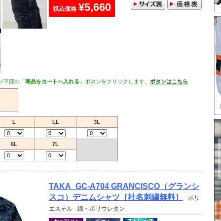
¥5,660
税込価格
ジ下部の「
商品をカートへ入れる
」ボタンをクリックします。
ボタンはこちら
L
LL
3L
6L
7L
TAKA_GC-A704 GRANCISCO（グランシ
スコ）デニムシャツ［社名刺繍無料］
ポリ
エステル
綿・ポリウレタン