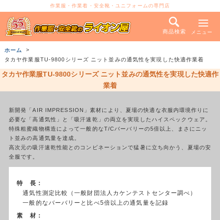
作業服・作業着・安全靴・ユニフォームの専門店
商品検索
メニュー
ホーム
タカヤ作業服TU-9800シリーズ ニット並みの通気性を実現した快適作業着
タカヤ作業服TU-9800シリーズ ニット並みの通気性を実現した快適作
業着
新開発「AIR IMPRESSION」素材により、夏場の快適な衣服内環境作りに
必要な「高通気性」と「吸汗速乾」の両立を実現したハイスペックウェア。
特殊粗蜜織物構造によって一般的なT/Cバーバリーの5倍以上、まさにニッ
ト並みの高通気量を達成。
高次元の吸汗速乾性能とのコンビネーションで猛暑に立ち向かう、夏場の安
全服です。
特 長：
通気性測定比較（一般財団法人カケンテストセンター調べ）
一般的なバーバリーと比べ5倍以上の通気量を記録
素 材：