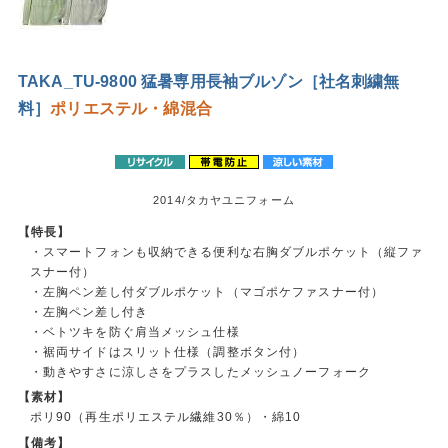
TAKA_TU-9800 猛暑専用長袖ブルゾン［社名刺繍無
料］
ポリエステル・綿混合
2014/タカヤユニフォーム
【特長】
・スマートフォンも収納できる便利な右胸ダブルポケット（縦ファ
スナー付）
・左胸ペン差し付ダブルポケット（マゴポケファスナー付）
・左胸ペン差し付き
・ベトツキを防ぐ肩当メッシュ仕様
・裾両サイドはスリット仕様（調整ボタン付）
・動きやすさに涼しさをプラスしたメッシュノーフォーク
【素材】
ポリ90（再生ポリエステル繊維30％）・綿10
【備考】