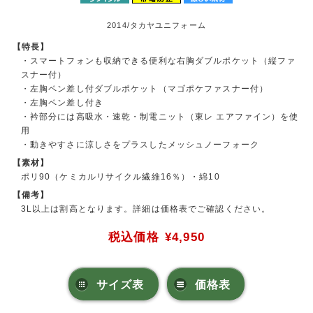
2014/タカヤユニフォーム
【特長】
・スマートフォンも収納できる便利な右胸ダブルポケット（縦ファ
スナー付）
・左胸ペン差し付ダブルポケット（マゴポケファスナー付）
・左胸ペン差し付き
・衿部分には高吸水・速乾・制電ニット（東レ エアファイン）を使
用
・動きやすさに涼しさをプラスしたメッシュノーフォーク
【素材】
ポリ90（ケミカルリサイクル繊維16％）・綿10
【備考】
3L以上は割高となります。詳細は価格表でご確認ください。
税込価格
¥4,950
サイズ表
価格表