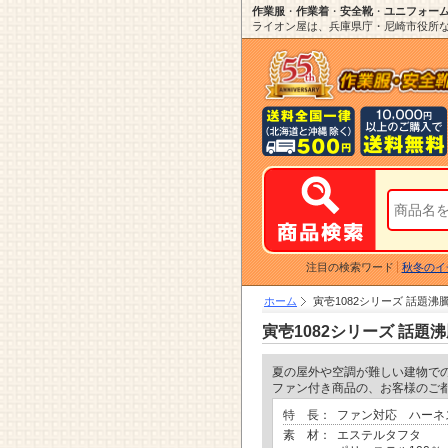
作業服
・
作業着
・
安全靴
・
ユニフォー
ライオン屋は、兵庫県庁・尼崎市役所など
注目の検索ワード
秋冬のイ
ホーム
寅壱1082シリーズ 話題
寅壱1082シリーズ 話
夏の屋外や空調が難しい建物で
ファン付き商品の、お客様のご
特 長：
ファン対応 ハーネ
素 材：
エステルタフタ