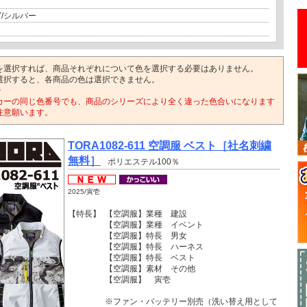
7/シルバー
を選択すれば、商品それぞれについて色を選択する必要はありません。
選択すると、各商品の色は選択できません。
>
カーの同じ色番号でも、商品のシリーズにより全く違った色合いになります
注意願います。
TORA1082-611 空調服 ベスト［社名刺繍
無料］
ポリエステル100％
2025/寅壱
【特長】
【空調服】業種 建設
【空調服】業種 イベント
【空調服】特長 男女
【空調服】特長 ハーネス
【空調服】特長 ベスト
【空調服】素材 その他
【空調服】 寅壱
※ファン・バッテリー別売（洗い替え用として