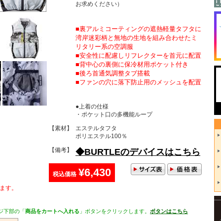
お求めください）
■裏アルミコーティングの遮熱軽量タフタに
湾岸迷彩柄と無地の生地を組み合わせたミ
リタリー系の空調服
■安全性に配慮しリフレクターを首元に配置
■背中心の裏側に保冷材用ポケット付き
■後ろ首通気調整タブ搭載
■ファンの穴に落下防止用のメッシュを配置
●上着の仕様
・ポケット口の多機能ループ
【素材】
エステルタフタ
ポリエステル100％
【備考】
◆BURTLEのデバイスはこちら
¥6,430
税込価格
ます。
ジ下部の「
商品をカートへ入れる
」ボタンをクリックします。
ボタンはこちら