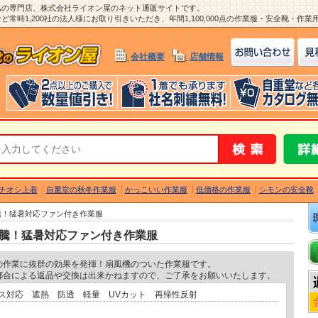
ム
の専門店、株式会社ライオン屋のネット通販サイトです。
常時1,200社の法人様にお取り引きいただき、年間1,100,000点の作業服・安全靴・作
会社概要
店舗情報
チオシ上着
自重堂の秋冬作業服
かっこいい作業服
低価格の作業服
シモンの安全靴
沸騰！猛暑対応ファン付き作業服
題沸騰！猛暑対応ファン付き作業服
の作業に抜群の効果を発揮！扇風機のついた作業服です。
都合による返品や交換は出来かねますので、ご了承をお願いいたします。
ス対応 遮熱 防透 軽量 UVカット 再帰性反射