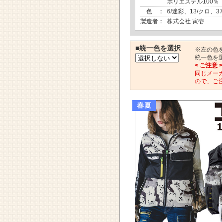
ポリエステル100％
色 ：
6/迷彩、13/クロ、3
製造者：
株式会社 寅壱
■統一色を選択
※左の色
統一色を
< ご注意 
同じメー
ので、ご