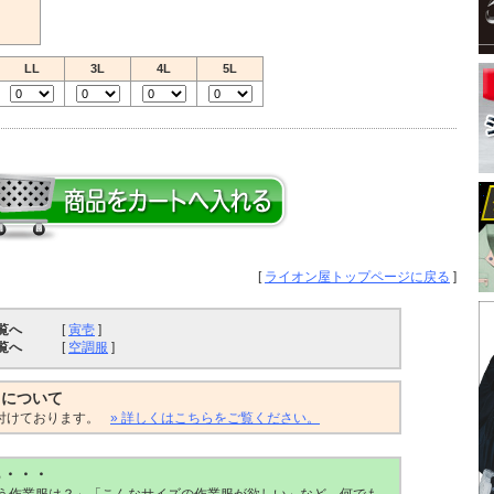
LL
3L
4L
5L
[
ライオン屋トップページに戻る
]
覧へ
[
寅壱
]
覧へ
[
空調服
]
トについて
付けております。
» 詳しくはこちらをご覧ください。
ら・・・