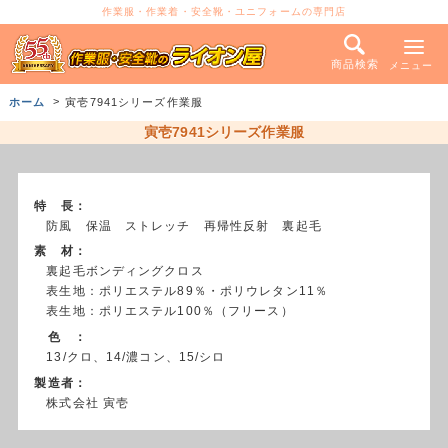
作業服・作業着・安全靴・ユニフォームの専門店
商品検索
メニュー
ホーム
寅壱7941シリーズ作業服
寅壱7941シリーズ作業服
特 長：
防風 保温 ストレッチ 再帰性反射 裏起毛
素 材：
裏起毛ボンディングクロス
表生地：ポリエステル89％・ポリウレタン11％
表生地：ポリエステル100％（フリース）
色 ：
13/クロ、14/濃コン、15/シロ
製造者：
株式会社 寅壱