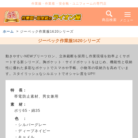
作業服・作業着・安全靴・ユニフォームの専門店
商品検索
メニュー
ホーム
ジーベック作業服1620シリーズ
ジーベック作業服1620シリーズ
動きやすいNEWプリーツロン、立体裁断を採用し作業現場を効率よくサポ
ートする新シリーズ。胸ポケット・サイドポケットをはじめ、機能性と収納
性に優れた多彩なポケットでスマホや手帳、小物等の収納力を高めていま
す。スタイリッシュなシルエットでオシャレ度をUP!!
特 長：
帯電防止素材、男女兼用
素 材：
ポリ65・綿35
色 ：
・シルバーグレー
・ディープネイビー
・キャメル