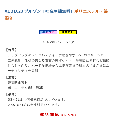
XEB1620 ブルゾン［社名刺繍無料］
ポリエステル・綿
混合
2015-2016/ジーベック
【特長】
ジップアップのシンプルデザインに動きやすいNEWプリーツロン＋
立体裁断、仕様の異なる左右の胸ポケット、帯電防止素材など機能
性もしっかり。ハードな現場から工場作業まで対応のさまざまにユ
ーティリティ作業服。
【素材】
帯電防止素材
ポリエステル65・綿35
【備考】
SS～5Lまで同価格商品でございます。
※SS･Sｻｲｽﾞは女性対応ｻｲｽﾞです。
税込価格
¥6,540