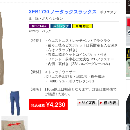
XEB1730 ノータックスラックス
ポリエステ
ル
綿・ポリウレタン
2020/ジーベック
【特長】
・ウエスト…ストレッチベルトでラクラク
・後ろ…後ろピスポケットは長財布も入る深さ
（右はフラップ付き）
・右脇…脇ポケットコインポケット付き
・フロント…前中心は丈夫な3YGファスナー
・内側…裏付き（22/シルバーグレーのみ）
【素材】
ストレッチウェザー
ポリエステル57％・綿31％・複合繊維
（T400）9％・ポリウレタン3％
【備考】
110㎝以上は割高となります。詳細は価格表で
ご確認ください。
¥4,230
税込価格