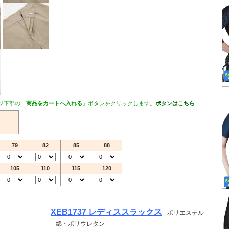
ジ下部の「
商品をカートへ入れる
」ボタンをクリックします。
ボタンはこちら
79
82
85
88
105
110
115
120
XEB1737 レディススラックス
ポリエステル
綿・ポリウレタン