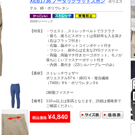
XEB1736 ノータックラットズボン
ポリエス
テル
綿・ポリウレタン
2020/ジーベック
【特長】
・ウエスト…ストレッチベルトでラクラク
・後ろ…後ろピスポケットは長財布も入る深さ
（右はフラップ付き）
・右脇…脇ポケットコインポケット付き
・フロント…前中心は丈夫な3YGファスナー
・両脇…両脇マチ付きカーゴポケット。モノが
落ちにくいファスナーポケット付き
・内側…裏付き（22/シルバーグレーのみ）
【素材】
ストレッチウェザー
ポリエステル57％・綿31％・複合繊維
（T400）9％・ポリウレタン3％
□樹脂ファスナー
【備考】
110㎝以上は割高となります。詳細は価格表で
ご確認ください。
¥4,840
税込価格