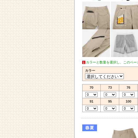
カラーと数量を選択し、このペー
カラー
70
73
76
91
95
100