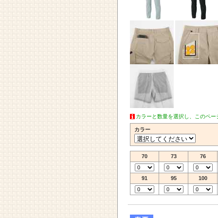
カラーと数量を選択し、このペー
カラー
70
73
76
91
95
100