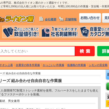
ム
の専門店、株式会社ライオン屋のネット通販サイトです。
常時1,200社の法人様にお取り引きいただき、年間1,100,000点の作業服・安全靴・作
会社概要
店舗情報
チオシ上着
自重堂の秋冬作業服
かっこいい作業服
低価格の作業服
シモンの安全靴
リーズ 組み合わせ自由自在な作業服
シリーズ 組み合わせ自由自在な作業服
えた新開発TC制電ストレッチ素材を使用。フルハーネスをしたままでも使え
するファスナーポケットを装備。
素材、男女兼用