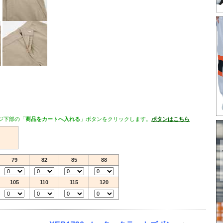
ジ下部の「
商品をカートへ入れる
」ボタンをクリックします。
ボタンはこちら
79
82
85
88
105
110
115
120