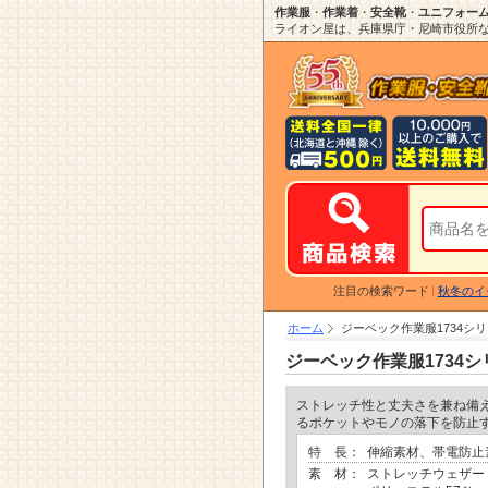
作業服
・
作業着
・
安全靴
・
ユニフォー
ライオン屋は、兵庫県庁・尼崎市役所など
注目の検索ワード
秋冬のイ
ホーム
ジーベック作業服1734シ
ジーベック作業服1734
ストレッチ性と丈夫さを兼ね備
るポケットやモノの落下を防止
特 長：
伸縮素材、帯電防止
素 材：
ストレッチウェザー