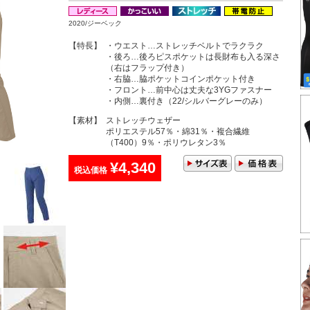
2020/ジーベック
【特長】
・ウエスト…ストレッチベルトでラクラク
・後ろ…後ろピスポケットは長財布も入る深さ
（右はフラップ付き）
・右脇…脇ポケットコインポケット付き
・フロント…前中心は丈夫な3YGファスナー
・内側…裏付き（22/シルバーグレーのみ）
【素材】
ストレッチウェザー
ポリエステル57％・綿31％・複合繊維
（T400）9％・ポリウレタン3％
¥4,340
税込価格