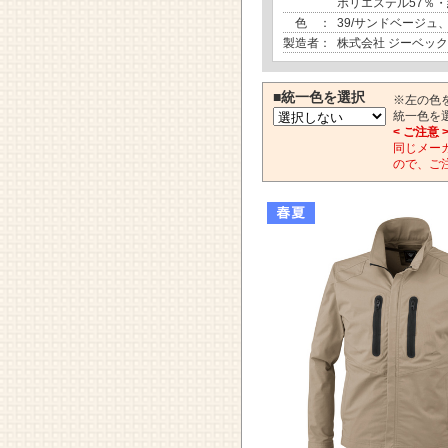
ポリエステル57％・
色 ：
39/サンドベージュ、
製造者：
株式会社 ジーベック
■統一色を選択
※左の色
統一色を
< ご注意 
同じメー
ので、ご