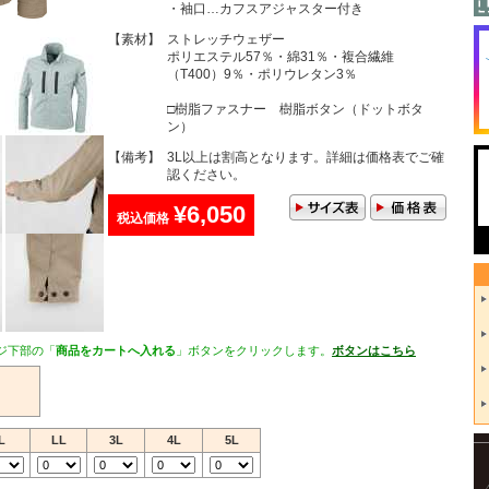
・袖口…カフスアジャスター付き
【素材】
ストレッチウェザー
ポリエステル57％・綿31％・複合繊維
（T400）9％・ポリウレタン3％
□樹脂ファスナー 樹脂ボタン（ドットボタ
ン）
【備考】
3L以上は割高となります。詳細は価格表でご確
認ください。
¥6,050
税込価格
ジ下部の「
商品をカートへ入れる
」ボタンをクリックします。
ボタンはこちら
L
LL
3L
4L
5L