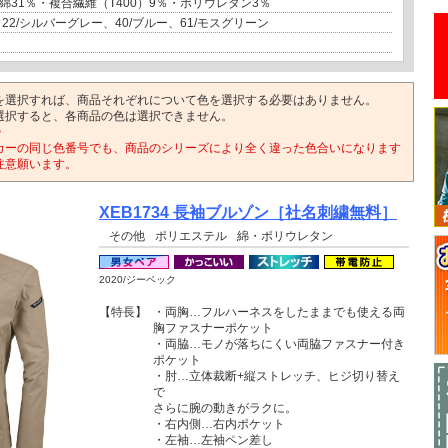
綿31％・複合繊維（T400）9％・ポリウレタン3％
22/シルバーグレー、40/ブルー、61/モスグリーン
を選択すれば、商品それぞれについて色を選択する必要はありません。
選択すると、各商品の色は選択できません。
>
カーの同じ色番号でも、商品のシリーズにより全く違った色合いになります
注意願います。
XEB1734 長袖ブルゾン［社名刺繍無料］
その他
ポリエステル
綿・ポリウレタン
2020/ジーベック
【特長】
・両胸…フルハーネスをしたままでも使える両
胸ファスナーポケット
・両脇…モノが落ちにくい両脇ファスナー付き
ポケット
・肘…立体裁断+縦ストレッチ、ヒジ切り替え
で
さらに腕の動きがラクに。
・右内側…右内ポケット
・左袖…左袖ペン差し