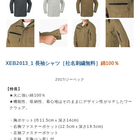
XEB2013_1 長袖シャツ［社名刺繍無料］
綿100％
2017/ジーベック
【特長】
★火に強い綿100％
★機能性、収納性、着心地はそのままにデザイン性がＵＰしたワー
クウェア。
・胸ポケット(巾11.5cmｘ深さ14cm)
・右胸ファスナーポケット(12.5cmｘ深さ19.5cm)
・左袖ファスナーポケット
・左袖、左胸ペン差し付