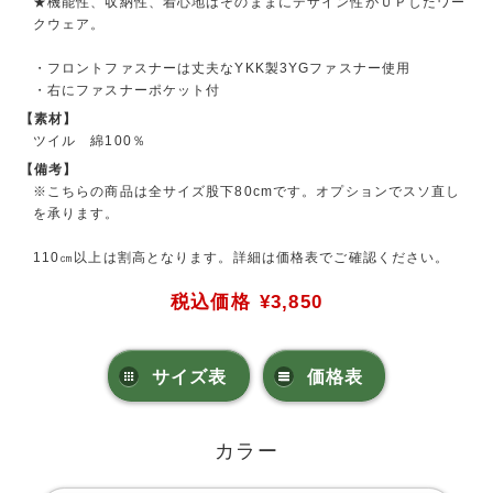
★機能性、収納性、着心地はそのままにデザイン性がＵＰしたワー
クウェア。
・フロントファスナーは丈夫なYKK製3YGファスナー使用
・右にファスナーポケット付
【素材】
ツイル 綿100％
【備考】
※こちらの商品は全サイズ股下80cmです。オプションでスソ直し
を承ります。
110㎝以上は割高となります。詳細は価格表でご確認ください。
税込価格
¥3,850
サイズ表
価格表
カラー