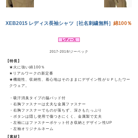
XEB2015 レディス長袖シャツ［社名刺繍無料］
綿100％
2017-2018/ジーベック
【特長】
★火に強い綿100％
★リアルワークの新定番
★機能性、収納性、着心地はそのままにデザイン性がＵＰしたワー
クウェア。
・吸汗消臭タイプの脇パッド付
・右胸ファスナーは丈夫な金属ファスナー
・右胸ファスナーでものが落ちず、深さもたっぷり
・ボタンは隠し使用で傷つきにくく、金属製で丈夫
・左袖にはファスナーポケット付き収納とデザイン性UP
・左袖オリジナルネーム
【素材】