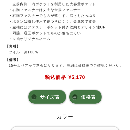
・左前内側 内ポケットを利用した大容量ポケット
・右胸ファスナーは丈夫な金属ファスナー
・右胸ファスナーでものが落ちず、深さもたっぷり
・ボタンは隠し使用で傷つきにくく、金属製で丈夫
・左袖にはファスナーポケット付き収納とデザイン性UP
・両脇、逆玉ポケットでものが落ちにくい
・左袖オリジナルネーム
【素材】
ツイル 綿100％
【備考】
15号よりアップ料金になります。詳細は価格表でご確認ください。
税込価格
¥5,170
サイズ表
価格表
カラー