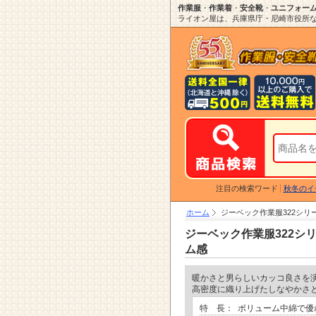
作業服
・
作業着
・
安全靴
・
ユニフォー
ライオン屋は、兵庫県庁・尼崎市役所など
注目の検索ワード
秋冬のイ
ホーム
ジーベック作業服322シ
ジーベック作業服322シ
ム感
暖かさと男らしいカッコ良さを
高密度に織り上げたしなやかさ
特 長：
ボリューム中綿で優