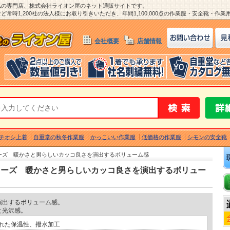
ム
の専門店、株式会社ライオン屋のネット通販サイトです。
常時1,200社の法人様にお取り引きいただき、年間1,100,000点の作業服・安全靴・作
会社概要
店舗情報
チオシ上着
自重堂の秋冬作業服
かっこいい作業服
低価格の作業服
シモンの安全靴
リーズ 暖かさと男らしいカッコ良さを演出するボリューム感
リーズ 暖かさと男らしいカッコ良さを演出するボリュー
演出するボリューム感。
と光沢感。
れた保温性、撥水加工