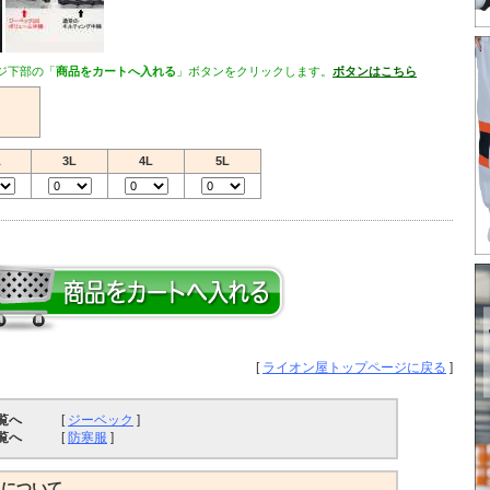
ジ下部の「
商品をカートへ入れる
」ボタンをクリックします。
ボタンはこちら
L
3L
4L
5L
[
ライオン屋トップページに戻る
]
覧へ
[
ジーベック
]
覧へ
[
防寒服
]
トについて