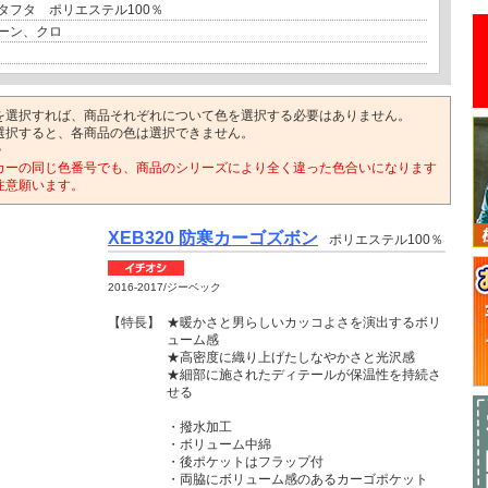
タフタ ポリエステル100％
ーン、クロ
を選択すれば、商品それぞれについて色を選択する必要はありません。
選択すると、各商品の色は選択できません。
>
カーの同じ色番号でも、商品のシリーズにより全く違った色合いになります
注意願います。
XEB320 防寒カーゴズボン
ポリエステル100％
2016-2017/ジーベック
【特長】
★暖かさと男らしいカッコよさを演出するボリ
ューム感
★高密度に織り上げたしなやかさと光沢感
★細部に施されたディテールが保温性を持続さ
せる
・撥水加工
・ボリューム中綿
・後ポケットはフラップ付
・両脇にボリューム感のあるカーゴポケット