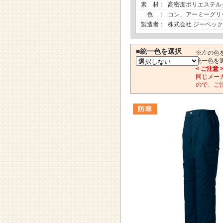
素 材：
高密度ポリエステル
色 ：
コン、アーミーグリ
製造者：
株式会社 ジーベック
■統一色を選択
※左の色
統一色を
< ご注意 
同じメー
ので、ご