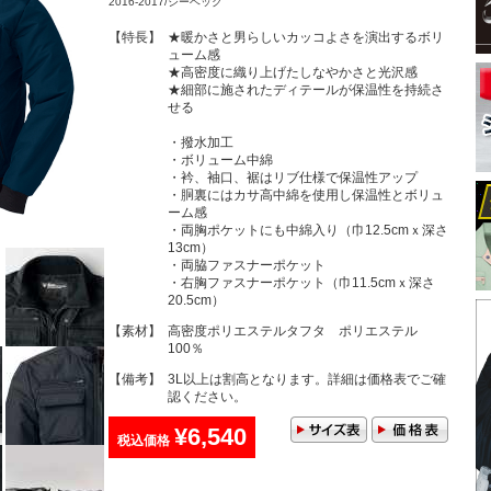
2016-2017/ジーベック
【特長】
★暖かさと男らしいカッコよさを演出するボリ
ューム感
★高密度に織り上げたしなやかさと光沢感
★細部に施されたディテールが保温性を持続さ
せる
・撥水加工
・ボリューム中綿
・衿、袖口、裾はリブ仕様で保温性アップ
・胴裏にはカサ高中綿を使用し保温性とボリュ
ーム感
・両胸ポケットにも中綿入り（巾12.5cmｘ深さ
13cm）
・両脇ファスナーポケット
・右胸ファスナーポケット（巾11.5cmｘ深さ
20.5cm）
【素材】
高密度ポリエステルタフタ ポリエステル
100％
【備考】
3L以上は割高となります。詳細は価格表でご確
認ください。
¥6,540
税込価格