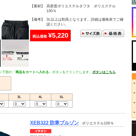
【素材】
高密度ポリエステルタフタ ポリエステル
100％
【備考】
3L以上は割高となります。詳細は価格表でご確
認ください。
¥5,220
税込価格
ジ下部の「
商品をカートへ入れる
」ボタンをクリックします。
ボタンはこちら
L
3L
4L
5L
XEB322 防寒ブルゾン
ポリエステル100％