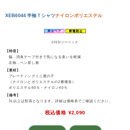
XEB6044 半袖Ｔシャツ
ナイロン
ポリエステル
2023/ジーベック
【特長】
脇…消臭テープ付きで気になる臭いを軽減
左袖…ペン差し裾
【素材】
プレーティングミニ鹿の子
（ナイロンとポリエステルの2層構造）
ポリエステル60％・ナイロン40％
【備考】
3L以上は割高となります。詳細は価格表でご確認ください。
税込価格
¥2,090