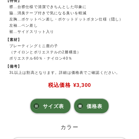
【特長】
襟…台襟仕様で清潔できちんとした印象に
脇…消臭テープ付きで気になる臭いを軽減
左胸…ポケットペン差し・ポケットドットボタン仕様（隠し）
左袖…ペン差し
裾…サイドスリット入り
【素材】
プレーティングミニ鹿の子
（ナイロンとポリエステルの2層構造）
ポリエステル60％・ナイロン40％
【備考】
3L以上は割高となります。詳細は価格表でご確認ください。
税込価格
¥3,300
サイズ表
価格表
カラー