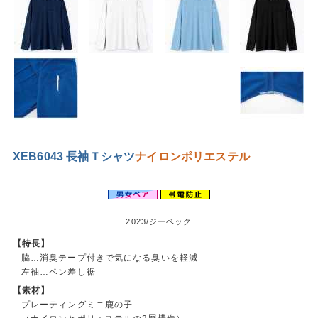
XEB6043 長袖Ｔシャツ
ナイロン
ポリエステル
2023/ジーベック
【特長】
脇…消臭テープ付きで気になる臭いを軽減
左袖…ペン差し裾
【素材】
プレーティングミニ鹿の子