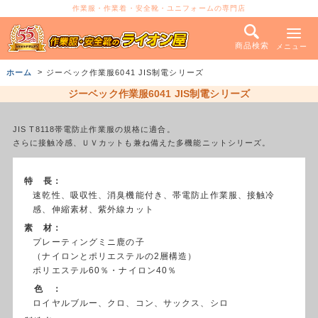
作業服・作業着・安全靴・ユニフォームの専門店
商品検索
メニュー
ホーム
ジーベック作業服6041 JIS制電シリーズ
ジーベック作業服6041 JIS制電シリーズ
JIS T8118帯電防止作業服の規格に適合。
さらに接触冷感、ＵＶカットも兼ね備えた多機能ニットシリーズ。
特 長：
速乾性、吸収性、消臭機能付き、帯電防止作業服、接触冷
感、伸縮素材、紫外線カット
素 材：
プレーティングミニ鹿の子
（ナイロンとポリエステルの2層構造）
ポリエステル60％・ナイロン40％
色 ：
ロイヤルブルー、クロ、コン、サックス、シロ