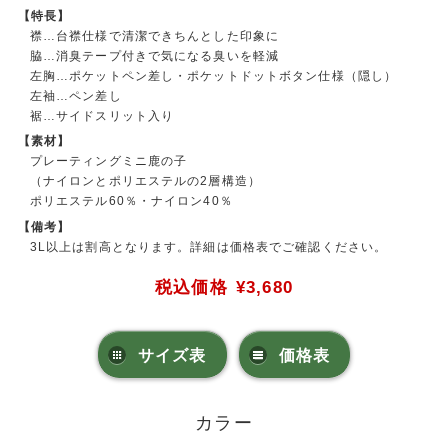
【特長】
襟…台襟仕様で清潔できちんとした印象に
脇…消臭テープ付きで気になる臭いを軽減
左胸…ポケットペン差し・ポケットドットボタン仕様（隠し）
左袖…ペン差し
裾…サイドスリット入り
【素材】
プレーティングミニ鹿の子
（ナイロンとポリエステルの2層構造）
ポリエステル60％・ナイロン40％
【備考】
3L以上は割高となります。詳細は価格表でご確認ください。
税込価格
¥3,680
サイズ表
価格表
カラー