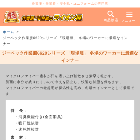
作業服・作業着・安全靴・ユニフォームの専門店
商品検索
メニュー
ホーム
ジーベック作業服6620シリーズ 「現場服」 冬場のワーカーに最適なイン
ナー
ジーベック作業服6620シリーズ 「現場服」 冬場のワーカーに最適な
インナー
マイクロファイバー素材が汗を吸い上げ拡散させ素早く乾かす。
肌面に水分が残りにくいので冷えを防止し、快適な状態を保ちます。
マイクロファイバーの微起毛が保温性を高め、冬場のインナーとして最適で
す。
特 長：
・消臭機能付き(全面消臭)
・吸汗性抜群
・速乾性抜群
素 材：