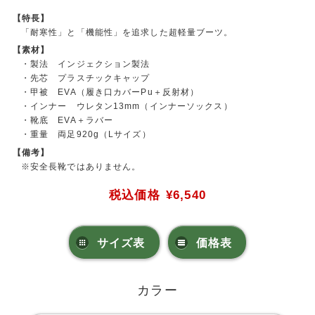
【特長】
「耐寒性」と「機能性」を追求した超軽量ブーツ。
【素材】
・製法 インジェクション製法
・先芯 プラスチックキャップ
・甲被 EVA（履き口カバーPu＋反射材）
・インナー ウレタン13mm（インナーソックス）
・靴底 EVA＋ラバー
・重量 両足920g（Lサイズ）
【備考】
※安全長靴ではありません。
税込価格
¥6,540
サイズ表
価格表
カラー