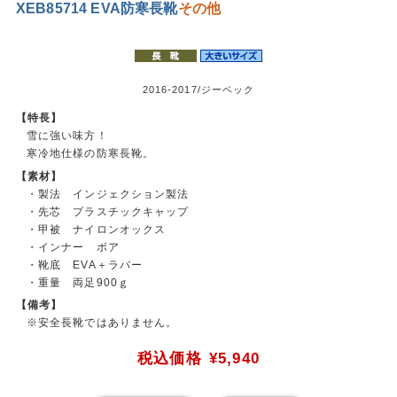
XEB85714 EVA防寒長靴
その他
2016-2017/ジーベック
【特長】
雪に強い味方！
寒冷地仕様の防寒長靴。
【素材】
・製法 インジェクション製法
・先芯 プラスチックキャップ
・甲被 ナイロンオックス
・インナー ボア
・靴底 EVA＋ラバー
・重量 両足900ｇ
【備考】
※安全長靴ではありません。
税込価格
¥5,940