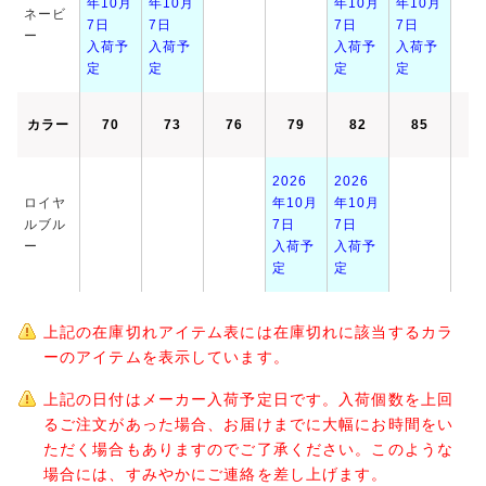
年10月
年10月
年10月
年10月
ネービ
7日
7日
7日
7日
ー
入荷予
入荷予
入荷予
入荷予
定
定
定
定
カラー
70
73
76
79
82
85
8
2026
2026
ロイヤ
年10月
年10月
ルブル
7日
7日
ー
入荷予
入荷予
定
定
上記の在庫切れアイテム表には在庫切れに該当するカラ
ーのアイテムを表示しています。
上記の日付はメーカー入荷予定日です。入荷個数を上回
るご注文があった場合、お届けまでに大幅にお時間をい
ただく場合もありますのでご了承ください。このような
場合には、すみやかにご連絡を差し上げます。