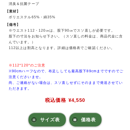
消臭＆抗菌テープ
【素材】
ポリエステル65%・綿35%
【備考】
※ウエスト112・120㎝は、股下90㎝でスソ直しが必要です。
股下の寸法をお知らせ下さい。（スソ直しの料金は、商品代金に含
んでいます。）
112以上は割高となります。詳細は価格表でご確認ください。
※112*120*のご注意
※90cmハーフなので、布足ししても最高股下89cmまでですのでご
注意くださいませ。
尚、ご連絡がない場合は、スソ直しせずにそのままで発送させてい
ただきます。
税込価格
¥4,550
サイズ表
価格表