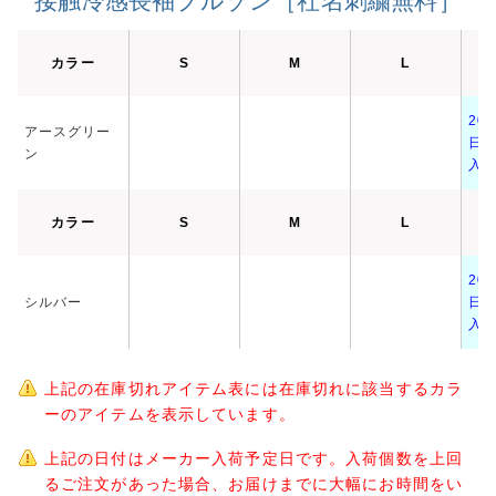
接触冷感長袖ブルゾン［社名刺繍無料］
カラー
S
M
L
20
アースグリー
日
ン
入
カラー
S
M
L
20
シルバー
日
入
上記の在庫切れアイテム表には在庫切れに該当するカラ
ーのアイテムを表示しています。
上記の日付はメーカー入荷予定日です。入荷個数を上回
るご注文があった場合、お届けまでに大幅にお時間をい