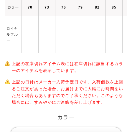
カラー
70
73
76
79
82
85
8
ロイヤ
ルブル
ー
上記の在庫切れアイテム表には在庫切れに該当するカラ
ーのアイテムを表示しています。
上記の日付はメーカー入荷予定日です。入荷個数を上回
るご注文があった場合、お届けまでに大幅にお時間をい
ただく場合もありますのでご了承ください。このような
場合には、すみやかにご連絡を差し上げます。
カラー