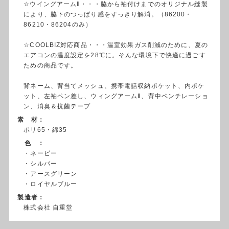
☆ウイングアームⅡ・・・脇から袖付けまでのオリジナル縫製
により、脇下のつっぱり感をすっきり解消。（86200・
86210・86204のみ）
☆COOLBIZ対応商品・・・温室効果ガス削減のために、夏の
エアコンの温度設定を28℃に。そんな環境下で快適に過ごす
ための商品です。
背ネーム、背当てメッシュ、携帯電話収納ポケット、内ポケ
ット、左袖ペン差し、ウィングアームⅡ、背中ベンチレーショ
ン、消臭＆抗菌テープ
素 材：
ポリ65・綿35
色 ：
・ネービー
・シルバー
・アースグリーン
・ロイヤルブルー
製造者：
株式会社 自重堂