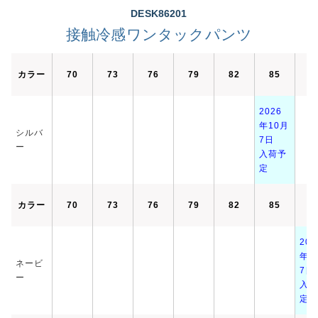
DESK86201
接触冷感ワンタックパンツ
カラー
70
73
76
79
82
85
8
2026
年10月
シルバ
7日
ー
入荷予
定
カラー
70
73
76
79
82
85
8
202
年1
ネービ
7日
ー
入荷
定