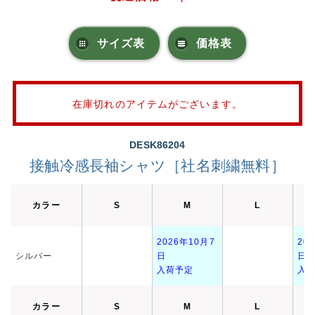
サイズ表
価格表
在庫切れのアイテムがございます。
DESK86204
接触冷感長袖シャツ［社名刺繍無料］
カラー
S
M
L
2026年10月7
20
シルバー
日
日
入荷予定
入
カラー
S
M
L