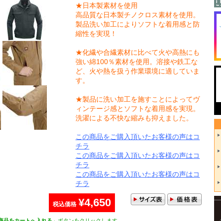
★日本製素材を使用
高品質な日本製チノクロス素材を使用。
製品洗い加工によりソフトな着用感と防
縮性を実現！
★化繊や合繊素材に比べて火や高熱にも
強い綿100％素材を使用。溶接や鉄工な
ど、火や熱を扱う作業環境に適していま
す。
★製品に洗い加工を施すことによってヴ
ィンテージ感とソフトな着用感を実現。
洗濯による不快な縮みも抑えました。
この商品をご購入頂いたお客様の声はコ
チラ
この商品をご購入頂いたお客様の声はコ
チラ
この商品をご購入頂いたお客様の声はコ
チラ
¥4,650
税込価格
商品をカートへ入れる
」ボタンをクリックします。