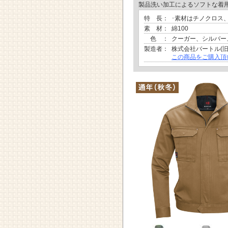
製品洗い加工によるソフトな着用
特 長：
･素材はチノクロス
素 材：
綿100
色 ：
クーガー、シルバー
製造者：
株式会社バートル(
この商品をご購入頂