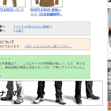
TLE8033 パンツ
BURTLE8035 長袖シ
ャツ［社名刺繍無料］
覧へ
[
バートル(旧クロカメ被服)
]
覧へ
[
上着
]
トについて
付けております。
» 詳しくはこちらをご覧ください。
ら・・・
う作業服は？」「こんなサイズの作業服が欲しい」など、何でも
い。商品知識の豊富な当店スタッフが、丁寧にアドバイスいたし
ム