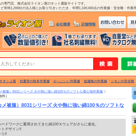
ム
の専門店、株式会社ライオン屋のネット通販サイトです。
常時1,200社の法人様にお取り引きいただき、年間1,100,000点の作業服・安全靴・作
会社概要
店舗情報
チオシ上着
自重堂の秋冬作業服
かっこいい作業服
低価格の作業服
シモンの安全靴
被服）8031シリーズ 火や熱に強い綿100％のソフトな着心地作業服
繍無料］
メ被服）8031シリーズ 火や熱に強い綿100％のソフトな
ードワークに重用されてきた綿100％ウェアがさらに進化。
トデザイン!!
!!