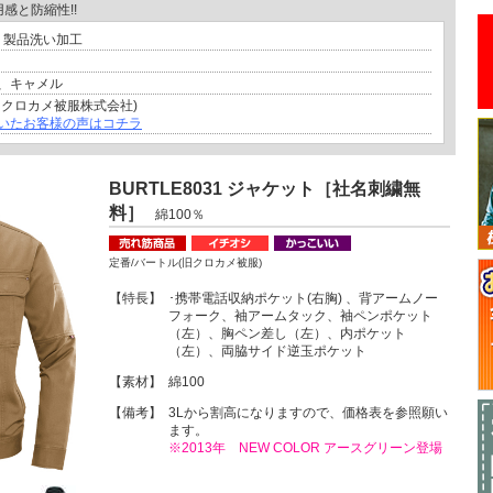
感と防縮性!!
、製品洗い加工
、キャメル
旧クロカメ被服株式会社)
いたお客様の声はコチラ
BURTLE8031 ジャケット［社名刺繍無
料］
綿100％
定番/バートル(旧クロカメ被服)
【特長】
･携帯電話収納ポケット(右胸) 、背アームノー
フォーク、袖アームタック、袖ペンポケット
（左）、胸ペン差し（左）、内ポケット
（左）、両脇サイド逆玉ポケット
【素材】
綿100
【備考】
3Lから割高になりますので、価格表を参照願い
ます。
※2013年 NEW COLOR アースグリーン登場