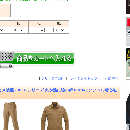
L
3L
4L
5L
[
シリーズ詳細へ
] [
ライオン屋トップページに戻る
]
メ被服）8031シリーズ 火や熱に強い綿100％のソフトな着心地