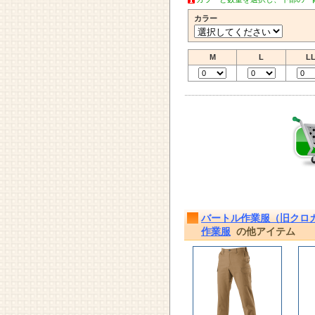
カラー
M
L
L
バートル作業服（旧クロカ
作業服
の他アイテム