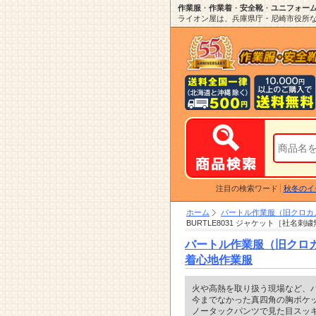
作業服
・
作業着
・
安全靴
・
ユニフォー
ライオン屋は、兵庫県庁・尼崎市役所など
注目の検索ワード
秋冬のイ
ホーム
バートル作業服（旧クロカメ
BURTLE8031 ジャケット［社名刺
バートル作業服（旧クロカ
着心地作業服
火や高熱を取り扱う現場など、ハ
今までなかった真四角の胸ポケッ
ノータックパンツで見た目スッキリ