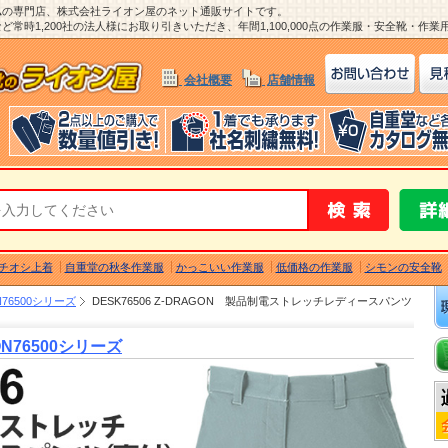
ム
の専門店、株式会社ライオン屋のネット通販サイトです。
常時1,200社の法人様にお取り引きいただき、年間1,100,000点の作業服・安全靴・作
会社概要
店舗情報
チオシ上着
自重堂の秋冬作業服
かっこいい作業服
低価格の作業服
シモンの安全靴
76500シリーズ
DESK76506 Z-DRAGON 製品制電ストレッチレディースパンツ
N76500シリーズ