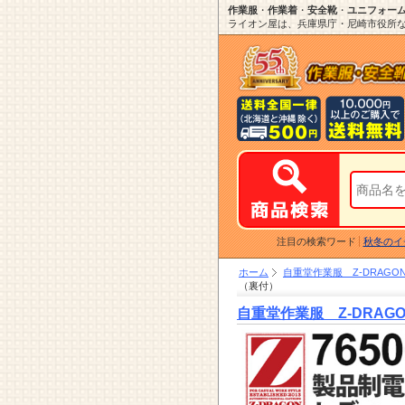
作業服
・
作業着
・
安全靴
・
ユニフォー
ライオン屋は、兵庫県庁・尼崎市役所など
注目の検索ワード
秋冬のイ
ホーム
自重堂作業服 Z-DRAGON
（裏付）
自重堂作業服 Z-DRAGO