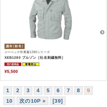
ジーベック作業服1280シリーズ
XEB1280 ブルゾン［社名刺繍無料］
¥5,500
1
2
3
4
5
6
7
8
9
10
次の10P »
[39]