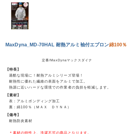
MaxDyna_MD-70HAL 耐熱アルミ袖付エプロン
綿100％
定番/MaxDynaマックスダイナ
【特長】
過酷な現場に！耐熱アルミシリーズ登場！
耐熱性に優れた繊維の表面をアルミで加工。
熱源に近いハードな環境での作業者の負担を軽減します。
【素材】
表：アルミボンディング加工
裏：綿100％（ＭＡＸ ＤＹＮＡ）
【備考】
耐熱防炎素材
＊素材の特性上、洗濯不可の商品となります。