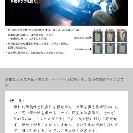
溶接など火気を扱う現場のハードワークに耐える、安心の防炎アイテムで
す。
特 長：
優れた耐熱性と防炎性を併せ持ち、火気を扱う作業現場にお
いて高い安全性を求めるニーズに応える防炎製品、それが
MaxDyna（マックスダイナ）です。炎や熱に対して着炎せ
ず、炎が上がることがありません。また生地が溶融しないの
で、肌に付着することでおこる火傷も防ぎます。