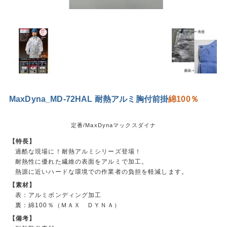
MaxDyna_MD-72HAL 耐熱アルミ胸付前掛
綿100％
定番/MaxDynaマックスダイナ
【特長】
過酷な現場に！耐熱アルミシリーズ登場！
耐熱性に優れた繊維の表面をアルミで加工。
熱源に近いハードな環境での作業者の負担を軽減します。
【素材】
表：アルミボンディング加工
裏：綿100％（ＭＡＸ ＤＹＮＡ）
【備考】