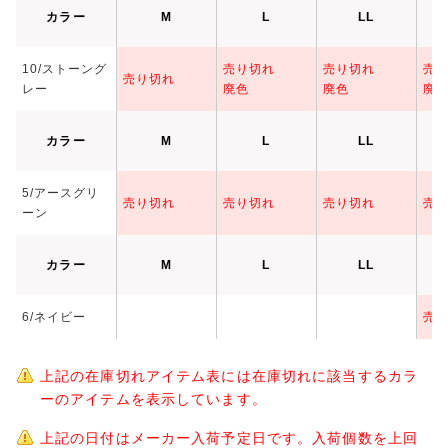
カラー
M
L
LL
10/ストーング
売り切れ
売り切れ
売
売り切れ
レー
廃色
廃色
廃
カラー
M
L
LL
5/アースグリ
売り切れ
売り切れ
売り切れ
売
ーン
カラー
M
L
LL
6/ネイビー
売
上記の在庫切れアイテム表には在庫切れに該当するカラ
ーのアイテムを表示しています。
上記の日付はメーカー入荷予定日です。入荷個数を上回