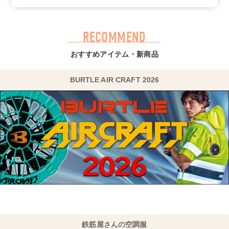
2026/04/10
【NEW☆2026SS】コーコス作業服G-4030シリーズ掲載！
フルハーネス対応でハードな場面で頼れる、ペルチェ対応の
作業服です！
RECOMMEND
おすすめアイテム・新商品
2026/03/24
【NEW☆2026SS】コーコス安全靴MW-3419シリーズ掲
載！
BURTLE AIR CRAFT 2026
アッパーに撥水加工、インソールには抗菌防臭機能を搭載
し、水にもニオイにも強い安全靴です！
鉄筋屋さんの空調服