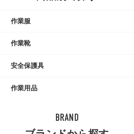
作業服
上着
空調服
作業靴
ズボン
長袖シャツ
安全靴
静電靴
安全保護具
半袖シャツ
ベスト
軽作業靴
地下タビ
防塵マスク
防毒マスク
作業用品
ポロシャツ
Tシャツ
長靴
厨房
防護服
花粉症対策
手袋
靴下
BRAND
防寒服
ヒートウェア
中敷き
プロテクター
安全帯
ヘルメット
ベルト
エプロン
ブランドから探す