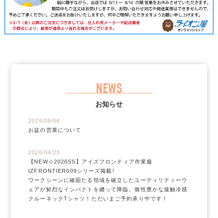
NEWS
お知らせ
2026/08/06
お盆の営業について
2026/04/23
【NEW☆2026SS】アイズフロンティア作業服
IZFRONTIER009シリーズ掲載!
ワークシーンに確固たる領域を確立したユーティリティーウ
ェアが鮮烈なインパクトを纏って降臨。個性豊かな接触冷感
クルーネックTシャツ！ただいまご予約承り中です！