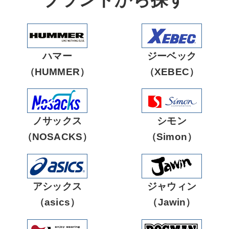
軽防寒着
帽子
安全ベスト
防炎保護製品
祭り用品
小物
つなぎ服
鳶服
ハマー
ジーベック
防音保護具
防音保護具
電子機器
空調服部品
（HUMMER）
（XEBEC）
インナー
トレーナー
ヒート部品
ノサックス
シモン
カッパ
医療・介護
（NOSACKS）
（Simon）
ヤッケ
アシックス
ジャウィン
（asics）
（Jawin）