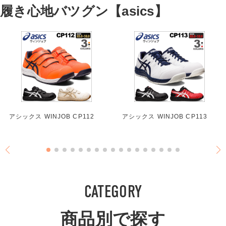
履き心地バツグン【asics】
アシックス WINJOB CP112
アシックス WINJOB CP113
CATEGORY
商品別で探す