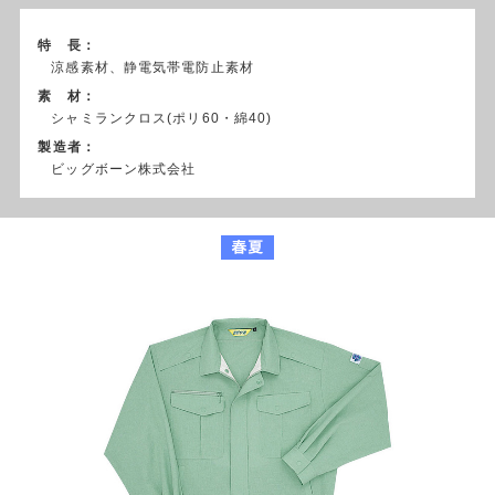
特 長：
涼感素材、静電気帯電防止素材
素 材：
シャミランクロス(ポリ60・綿40)
製造者：
ビッグボーン株式会社