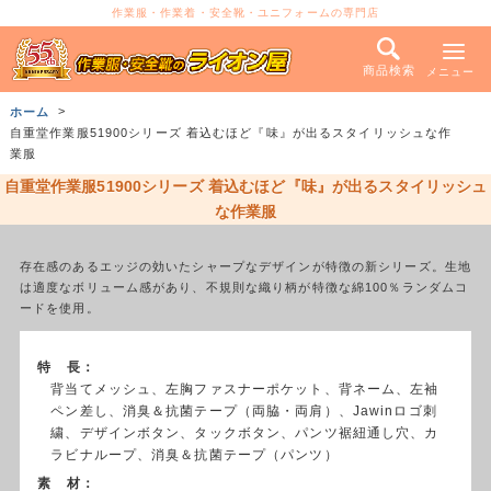
作業服・作業着・安全靴・ユニフォームの専門店
商品検索
メニュー
ホーム
自重堂作業服51900シリーズ 着込むほど『味』が出るスタイリッシュな作
業服
自重堂作業服51900シリーズ 着込むほど『味』が出るスタイリッシュ
な作業服
存在感のあるエッジの効いたシャープなデザインが特徴の新シリーズ。生地
は適度なボリューム感があり、不規則な織り柄が特徴な綿100％ランダムコ
ードを使用。
特 長：
背当てメッシュ、左胸ファスナーポケット、背ネーム、左袖
ペン差し、消臭＆抗菌テープ（両脇・両肩）、Jawinロゴ刺
繍、デザインボタン、タックボタン、パンツ裾紐通し穴、カ
ラビナループ、消臭＆抗菌テープ（パンツ）
素 材：