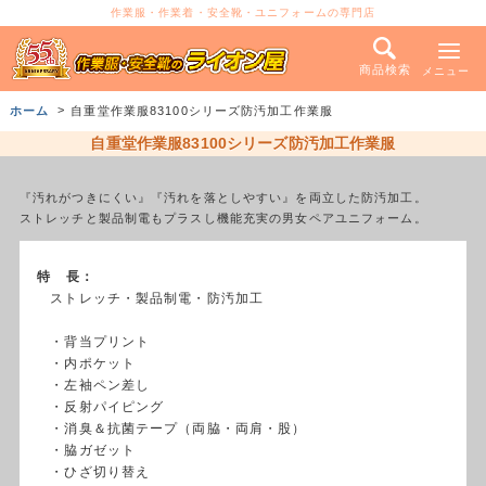
作業服・作業着・安全靴・ユニフォームの専門店
商品検索
メニュー
ホーム
自重堂作業服83100シリーズ防汚加工作業服
自重堂作業服83100シリーズ防汚加工作業服
『汚れがつきにくい』『汚れを落としやすい』を両立した防汚加工。
ストレッチと製品制電もプラスし機能充実の男女ペアユニフォーム。
特 長：
ストレッチ・製品制電・防汚加工
・背当プリント
・内ポケット
・左袖ペン差し
・反射パイピング
・消臭＆抗菌テープ（両脇・両肩・股）
・脇ガゼット
・ひざ切り替え