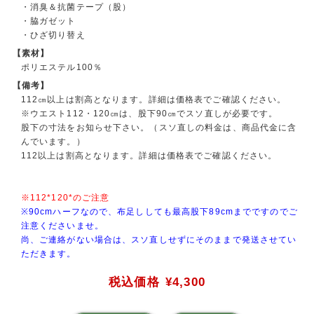
・消臭＆抗菌テープ（股）
・脇ガゼット
・ひざ切り替え
【素材】
ポリエステル100％
【備考】
112㎝以上は割高となります。詳細は価格表でご確認ください。
※ウエスト112・120㎝は、股下90㎝でスソ直しが必要です。
股下の寸法をお知らせ下さい。（スソ直しの料金は、商品代金に含
んでいます。）
112以上は割高となります。詳細は価格表でご確認ください。
※112*120*のご注意
※90cmハーフなので、布足ししても最高股下89cmまでですのでご
注意くださいませ。
尚、ご連絡がない場合は、スソ直しせずにそのままで発送させてい
ただきます。
税込価格
¥4,300