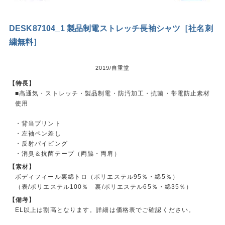
DESK87104_1 製品制電ストレッチ長袖シャツ［社名刺
繍無料］
2019/自重堂
【特長】
■高通気・ストレッチ・製品制電・防汚加工・抗菌・帯電防止素材
使用
・背当プリント
・左袖ペン差し
・反射パイピング
・消臭＆抗菌テープ（両脇・両肩）
【素材】
ボディフィール裏綿トロ（ポリエステル95％・綿5％）
（表/ポリエステル100％ 裏/ポリエステル65％・綿35％）
【備考】
EL以上は割高となります。詳細は価格表でご確認ください。