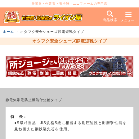
作業服・作業着・安全靴・ユニフォームの専門店
商品検索
メニュー
ホーム
オタフク安全シューズ静電短靴タイプ
オタフク安全シューズ静電短靴タイプ
静電気帯電防止機能付短靴タイプ
特 長：
●S級相当品…JIS規格S級に相当する耐圧迫性と耐衝撃性能を
兼ね備えた鋼鉄製先芯を使用。