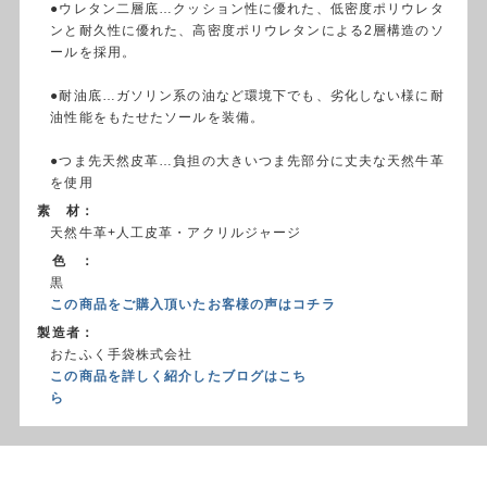
●ウレタン二層底…クッション性に優れた、低密度ポリウレタ
ンと耐久性に優れた、高密度ポリウレタンによる2層構造のソ
ールを採用。
●耐油底…ガソリン系の油など環境下でも、劣化しない様に耐
油性能をもたせたソールを装備。
●つま先天然皮革…負担の大きいつま先部分に丈夫な天然牛革
を使用
素 材：
天然牛革+人工皮革・アクリルジャージ
色 ：
黒
この商品をご購入頂いたお客様の声はコチラ
製造者：
おたふく手袋株式会社
この商品を詳しく紹介したブログはこち
ら