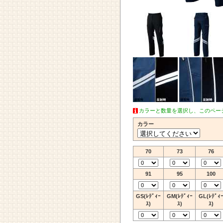
カラーと数量を選択し、このペー
カラー
70
73
76
91
95
100
GS(ﾚﾃﾞｨｰ
GM(ﾚﾃﾞｨｰ
GL(ﾚﾃﾞｨ
ｽ)
ｽ)
ｽ)