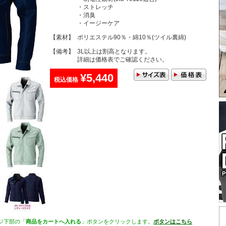
・ストレッチ
・消臭
・イージーケア
【素材】
ポリエステル90％・綿10％(ツイル裏綿)
【備考】
3L以上は割高となります。
詳細は価格表でご確認ください。
¥5,440
税込価格
ジ下部の「
商品をカートへ入れる
」ボタンをクリックします。
ボタンはこちら