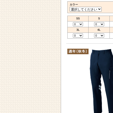
カラー
SS
S
3L
4L