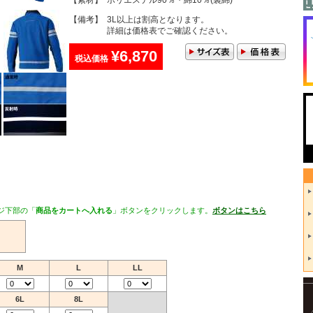
【素材】
ポリエステル90％・綿10％(裏綿)
【備考】
3L以上は割高となります。
詳細は価格表でご確認ください。
¥6,870
税込価格
ジ下部の「
商品をカートへ入れる
」ボタンをクリックします。
ボタンはこちら
M
L
LL
6L
8L