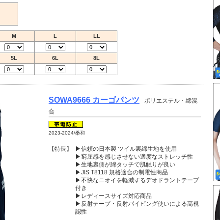
M
L
LL
5L
6L
8L
SOWA9666 カーゴパンツ
ポリエステル・綿混
合
2023-2024/桑和
【特長】
▶信頼の日本製 ツイル裏綿生地を使用
▶窮屈感を感じさせない適度なストレッチ性
▶生地裏側が綿タッチで肌触りが良い
▶JIS T8118 規格適合の制電性商品
▶不快なニオイを軽減するデオドラントテープ
付き
▶レディースサイズ対応商品
▶反射テープ・反射パイピング使いによる高視
認性