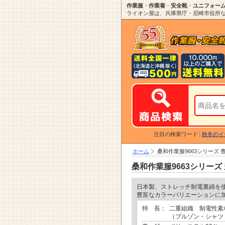
作業服
・
作業着
・
安全靴
・
ユニフォー
ライオン屋は、兵庫県庁・尼崎市役所など
注目の検索ワード
秋冬のイ
ホーム
桑和作業服9663シリーズ
桑和作業服9663シリー
日本製、ストレッチ制電裏綿を
豊富なカラーバリエーションに
特 長：
二重組織 制電性素
（ブルゾン・シャツ