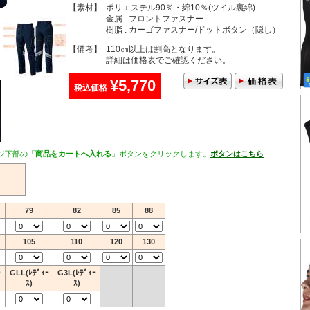
【素材】
ポリエステル90％・綿10％(ツイル裏綿)
金属 : フロントファスナー
樹脂 : カーゴファスナー/ドットボタン（隠し）
【備考】
110㎝以上は割高となります。
詳細は価格表でご確認ください。
¥5,770
税込価格
ジ下部の「
商品をカートへ入れる
」ボタンをクリックします。
ボタンはこちら
79
82
85
88
105
110
120
130
ｰ
GLL(ﾚﾃﾞｨｰ
G3L(ﾚﾃﾞｨｰ
ｽ)
ｽ)