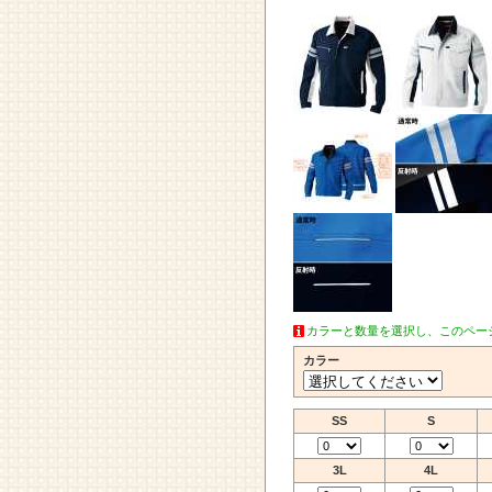
カラーと数量を選択し、このペー
カラー
SS
S
3L
4L