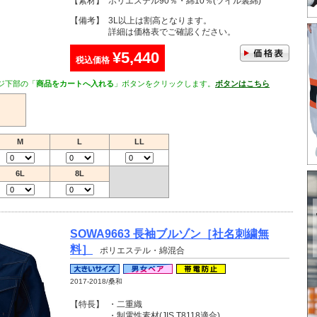
【素材】
ポリエステル90％・綿10％(ツイル裏綿)
【備考】
3L以上は割高となります。
詳細は価格表でご確認ください。
¥5,440
税込価格
ジ下部の「
商品をカートへ入れる
」ボタンをクリックします。
ボタンはこちら
M
L
LL
6L
8L
SOWA9663 長袖ブルゾン［社名刺繍無
料］
ポリエステル・綿混合
2017-2018/桑和
【特長】
・二重織
・制電性素材(JIS T8118適合)