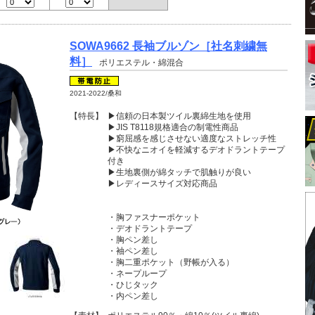
SOWA9662 長袖ブルゾン［社名刺繍無
料］
ポリエステル・綿混合
2021-2022/桑和
【特長】
▶信頼の日本製ツイル裏綿生地を使用
▶JIS T8118規格適合の制電性商品
▶窮屈感を感じさせない適度なストレッチ性
▶不快なニオイを軽減するデオドラントテープ
付き
▶生地裏側が綿タッチで肌触りが良い
▶レディースサイズ対応商品
・胸ファスナーポケット
・デオドラントテープ
・胸ペン差し
・袖ペン差し
・胸二重ポケット（野帳が入る）
・ネープループ
・ひじタック
・内ペン差し