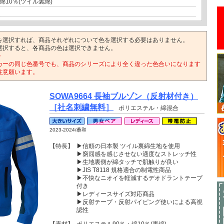
綿10％(ツイル裏綿)
を選択すれば、商品それぞれについて色を選択する必要はありません。
選択すると、各商品の色は選択できません。
>
カーの同じ色番号でも、商品のシリーズにより全く違った色合いになります
注意願います。
SOWA9664 長袖ブルゾン（反射材付き）
［社名刺繍無料］
ポリエステル・綿混合
2023-2024/桑和
【特長】
▶信頼の日本製 ツイル裏綿生地を使用
▶窮屈感を感じさせない適度なストレッチ性
▶生地裏側が綿タッチで肌触りが良い
▶JIS T8118 規格適合の制電性商品
▶不快なニオイを軽減するデオドラントテープ
付き
▶レディースサイズ対応商品
▶反射テープ・反射パイピング使いによる高視
認性