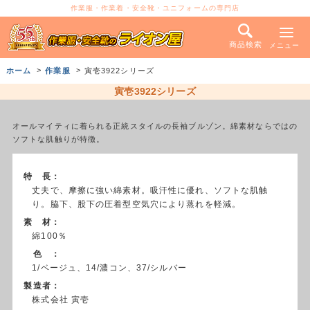
作業服・作業着・安全靴・ユニフォームの専門店
商品検索
メニュー
ホーム
作業服
寅壱3922シリーズ
寅壱3922シリーズ
オールマイティに着られる正統スタイルの長袖ブルゾン。綿素材ならではの
ソフトな肌触りが特徴。
特 長：
丈夫で、摩擦に強い綿素材。吸汗性に優れ、ソフトな肌触
り。脇下、股下の圧着型空気穴により蒸れを軽減。
素 材：
綿100％
色 ：
1/ベージュ、14/濃コン、37/シルバー
製造者：
株式会社 寅壱