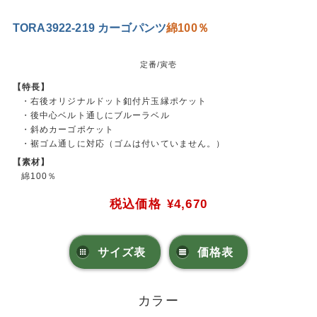
TORA3922-219 カーゴパンツ
綿100％
定番/寅壱
【特長】
・右後オリジナルドット釦付片玉縁ポケット
・後中心ベルト通しにブルーラベル
・斜めカーゴポケット
・裾ゴム通しに対応（ゴムは付いていません。）
【素材】
綿100％
税込価格
¥4,670
サイズ表
価格表
カラー