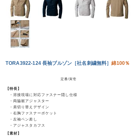
TORA3922-124 長袖ブルゾン［社名刺繍無料］
綿100％
定番/寅壱
【特長】
・溶接現場に対応ファスナー隠し仕様
・両脇裾アジャスター
・肩切り替えデザイン
・右胸ファスナーポケット
・左袖ペン差し
・アジャスタカフス
【素材】