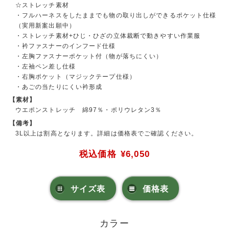
☆ストレッチ素材
・フルハーネスをしたままでも物の取り出しができるポケット仕様
（実用新案出願中）
・ストレッチ素材+ひじ・ひざの立体裁断で動きやすい作業服
・衿ファスナーのインフード仕様
・左胸ファスナーポケット付（物が落ちにくい）
・左袖ペン差し仕様
・右胸ポケット（マジックテープ仕様）
・あごの当たりにくい衿形成
【素材】
ウエポンストレッチ 綿97％・ポリウレタン3％
【備考】
3L以上は割高となります。詳細は価格表でご確認ください。
税込価格
¥6,050
サイズ表
価格表
カラー