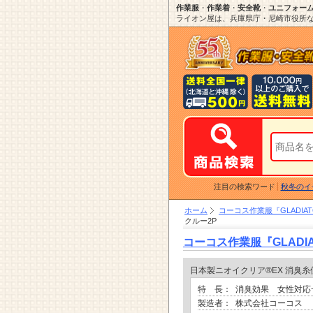
作業服
・
作業着
・
安全靴
・
ユニフォー
ライオン屋は、兵庫県庁・尼崎市役所など
注目の検索ワード
秋冬のイ
ホーム
コーコス作業服『GLADIATO
クルー2P
コーコス作業服『GLADIAT
日本製ニオイクリア®EX 消臭
特 長：
消臭効果 女性対
製造者：
株式会社コーコス