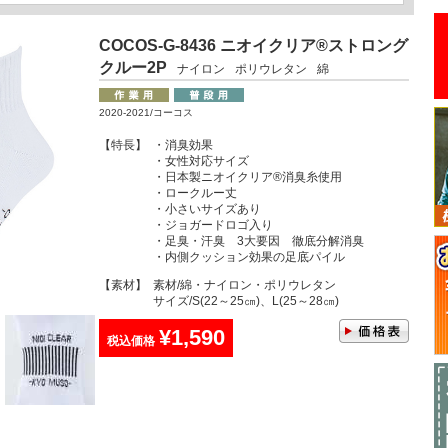
COCOS-G-8436 ニオイクリア®ストロング
クルー2P
ナイロン
ポリウレタン
綿
2020-2021/コーコス
【特長】
・消臭効果
・女性対応サイズ
・日本製ニオイクリア®消臭糸使用
・ロークルー丈
・小さいサイズあり
・ジョガードロゴ入り
・足臭・汗臭 3大要因 徹底分解消臭
・内側クッション効果の足底パイル
【素材】
素材/綿・ナイロン・ポリウレタン
サイズ/S(22～25㎝)、L(25～28㎝)
¥1,590
税込価格