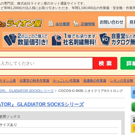
ム
の専門店、株式会社ライオン屋のネット通販サイトです。
常時1,200社の法人様にお取り引きいただき、年間1,100,000点の作業服・安全靴・作
会社概要
店舗情報
チオシ上着
自重堂の秋冬作業服
かっこいい作業服
低価格の作業服
シモンの安全靴
R』 GLADIATOR SOCKSシリーズ
COCOS-G-8436 ニオイクリア®ストロング
OR』 GLADIATOR SOCKSシリーズ
糸使用ソックス
応サイズあり