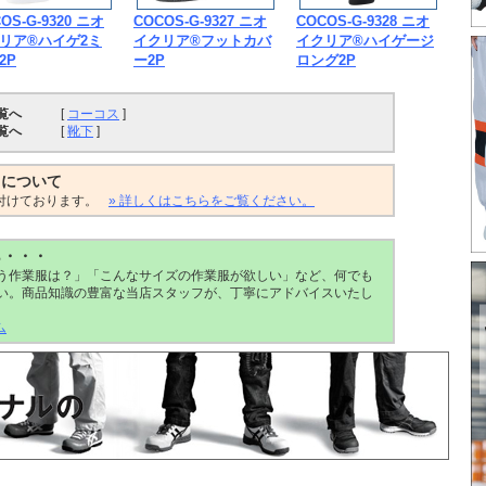
OS-G-9320 ニオ
COCOS-G-9327 ニオ
COCOS-G-9328 ニオ
リア®ハイゲ2ミ
イクリア®フットカバ
イクリア®ハイゲージ
2P
ー2P
ロング2P
覧へ
[
コーコス
]
覧へ
[
靴下
]
トについて
付けております。
» 詳しくはこちらをご覧ください。
ら・・・
う作業服は？」「こんなサイズの作業服が欲しい」など、何でも
い。商品知識の豊富な当店スタッフが、丁寧にアドバイスいたし
ム