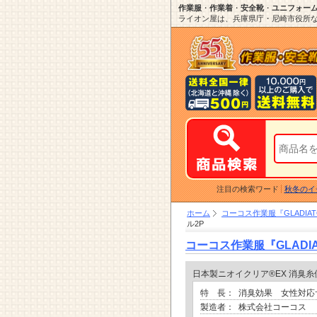
作業服
・
作業着
・
安全靴
・
ユニフォー
ライオン屋は、兵庫県庁・尼崎市役所など
注目の検索ワード
秋冬のイ
ホーム
コーコス作業服『GLADIATO
ル2P
コーコス作業服『GLADIAT
日本製ニオイクリア®EX 消臭
特 長：
消臭効果 女性対
製造者：
株式会社コーコス