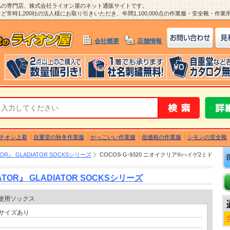
ム
の専門店、株式会社ライオン屋のネット通販サイトです。
常時1,200社の法人様にお取り引きいただき、年間1,100,000点の作業服・安全靴・作
会社概要
店舗情報
チオシ上着
自重堂の秋冬作業服
かっこいい作業服
低価格の作業服
シモンの安全靴
R』 GLADIATOR SOCKSシリーズ
COCOS-G-9320 ニオイクリア®ハイゲ2ミド
OR』 GLADIATOR SOCKSシリーズ
糸使用ソックス
応サイズあり