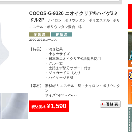
COCOS-G-9320 ニオイクリア®ハイゲ2ミ
ドル2P
ナイロン
ポリウレタン
ポリエステル
ポリ
エステル・ポリウレタン混合
綿
2020-2021/コーコス
【特長】
・消臭効果
・小さめサイズ
・日本製ニオイクリア®消臭糸使用
・クルー丈
・土踏まず部分サポート付き
・ジョガードロゴ入り
・ハイゲージ素材
【素材】
素材/ポリエステル・綿・ナイロン・ポリウレタ
ン
サイズ/S(22～25㎝)
¥1,590
税込価格