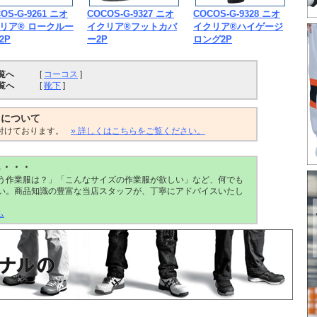
OS-G-9261 ニオ
COCOS-G-9327 ニオ
COCOS-G-9328 ニオ
リア® ロークルー
イクリア®フットカバ
イクリア®ハイゲージ
2P
ー2P
ロング2P
覧へ
[
コーコス
]
覧へ
[
靴下
]
トについて
付けております。
» 詳しくはこちらをご覧ください。
ら・・・
う作業服は？」「こんなサイズの作業服が欲しい」など、何でも
い。商品知識の豊富な当店スタッフが、丁寧にアドバイスいたし
ム