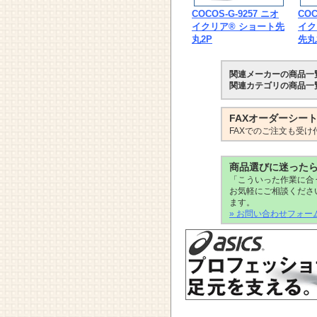
COCOS-G-9257 ニオ
COC
イクリア® ショート先
イク
丸2P
先丸
関連メーカーの商品一
関連カテゴリの商品一
FAXオーダーシー
FAXでのご注文も受け
商品選びに迷った
「こういった作業に合
お気軽にご相談くださ
ます。
» お問い合わせフォー